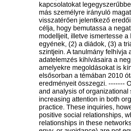
kapcsolatokat legegyszerűbben 
más személyre irányuló magata
visszatérően jelentkező eredő
célja, hogy bemutassa a negat
modelljeit, illetve ismertesse 
egyének, (2) a diádok, (3) a tr
szintjein. A tanulmány felhívja 
adatelemzés kihívásaira a neg
amelyekre megoldásokat is kíná
elsősorban a témában 2010 ót
eredményeit összegzi. ------- 
and analysis of organizational
increasing attention in both o
practice. These inquiries, how
positive social relationships, w
relationships in these networks.
envy, or avoidance) are not equ