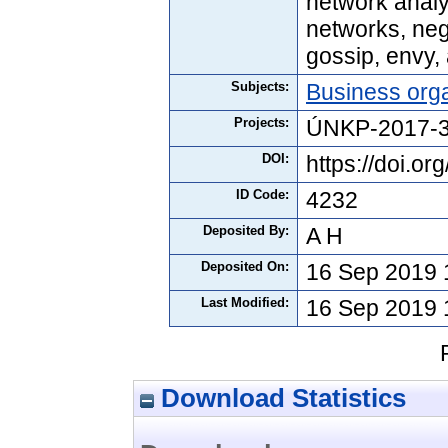
network analy
networks, nega
gossip, envy,
Subjects:
Business orga
Projects:
ÚNKP-2017-
DOI:
https://doi.
ID Code:
4232
Deposited By:
A H
Deposited On:
16 Sep 2019 
Last Modified:
16 Sep 2019 
Download Statistics