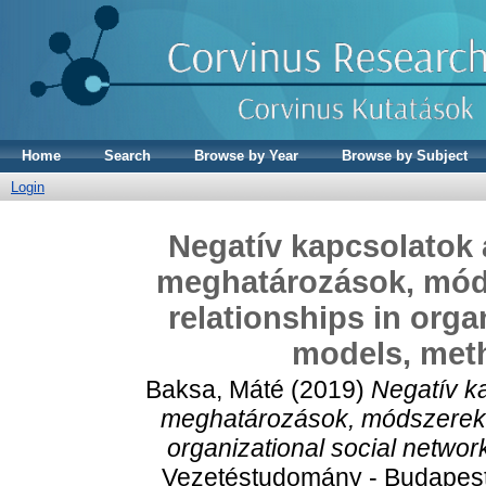
Home
Search
Browse by Year
Browse by Subject
Login
Negatív kapcsolatok 
meghatározások, móds
relationships in orga
models, met
Baksa, Máté
(2019)
Negatív k
meghatározások, módszerek é
organizational social netwo
Vezetéstudomány - Budapest