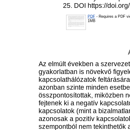
25. DOI https://doi.o
PDF
- Requires a PDF v
1MB
Az elmúlt években a szerveze
gyakorlatban is növekvő figyel
kapcsolathálózatok feltárásár
azonban szinte minden esetben
összpontosítottak, miközben n
fejtenek ki a negatív kapcsola
kapcsolatok (mint a bizalmatla
azonosak a pozitív kapcsolato
szempontból nem tekinthetők a