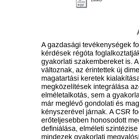
A gazdasági tevékenységek fol
kérdések régóta foglalkoztatjá
gyakorlati szakembereket is. A
változnak, az érintettek új d
magatartási keretek kialakítás
megközelítések integrálása 
elméletalkotás, sem a gyakorla
már meglévő gondolati és maga
kényszerével járnak. A CSR fo
erőteljesebben honosodott meg
definiálása, elméleti szintézi
mindezek gyakorlati megvalós