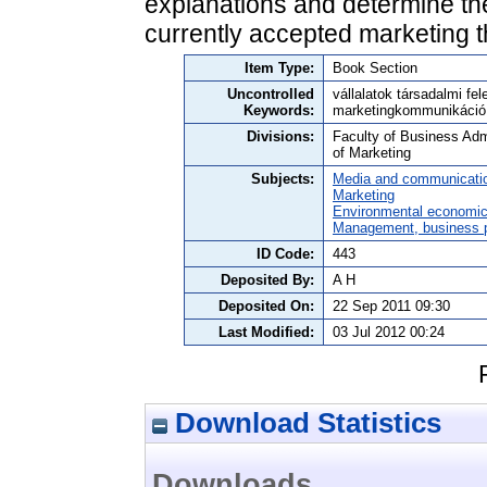
explanations and determine the
currently accepted marketing 
Item Type:
Book Section
Uncontrolled
vállalatok társadalmi fe
Keywords:
marketingkommunikáció,
Divisions:
Faculty of Business Adm
of Marketing
Subjects:
Media and communicati
Marketing
Environmental economi
Management, business po
ID Code:
443
Deposited By:
A H
Deposited On:
22 Sep 2011 09:30
Last Modified:
03 Jul 2012 00:24
Download Statistics
Downloads