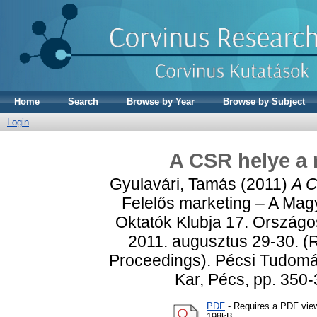
Home
Search
Browse by Year
Browse by Subject
Login
A CSR helye a 
Gyulavári, Tamás
(2011)
A C
Felelős marketing – A Mag
Oktatók Klubja 17. Országo
2011. augusztus 29-30. (
Proceedings). Pécsi Tudo
Kar, Pécs, pp. 350
PDF
- Requires a PDF vie
198kB