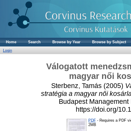
Home
Search
Browse by Year
Browse by Subject
Login
Válogatott menedzsm
magyar női kos
Sterbenz, Tamás
(2005)
V
stratégia a magyar női kosárl
Budapest Management Re
https://doi.org/1
PDF
- Requires a PDF v
2MB