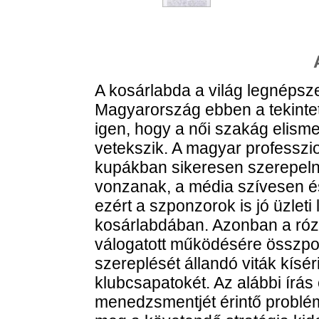
A kosárlabda a világ legnépsze
Magyarország ebben a tekintet
igen, hogy a női szakág elismer
vetekszik. A magyar professzi
kupákban sikeresen szerepeln
vonzanak, a média szívesen é
ezért a szponzorok is jó üzleti
kosárlabdában. Azonban a rózs
válogatott működésére összpon
szereplését állandó viták kísé
klubcsapatokét. Az alábbi írás 
menedzsmentjét érintő problém