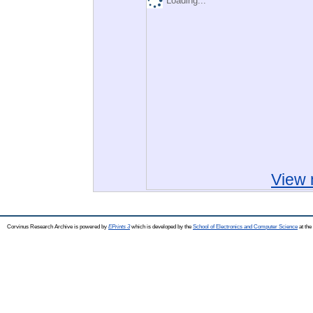
Loading...
View 
Corvinus Research Archive is powered by
EPrints 3
which is developed by the
School of Electronics and Computer Science
at the