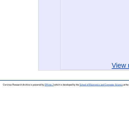
View 
Corvinus Research Archive is powered by
EPrints 3
which is developed by the
School of Electronics and Computer Science
at the