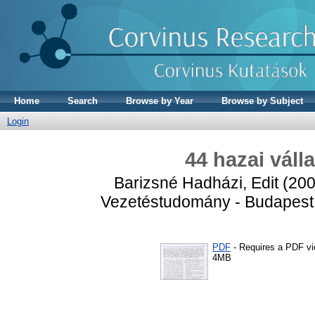
Home
Search
Browse by Year
Browse by Subject
Login
44 hazai válla
Barizsné Hadházi, Edit
(20
Vezetéstudomány - Budapest 
PDF
- Requires a PDF v
4MB