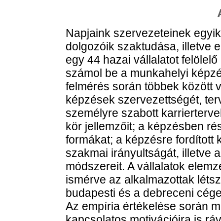
Napjaink szervezeteinek egyi
dolgozóik szaktudása, illetve 
egy 44 hazai vállalatot felölel
számol be a munkahelyi képzé
felmérés során többek között viz
képzések szervezettségét, terve
személyre szabott karrierterve
kör jellemzőit; a képzésben ré
formákat; a képzésre fordítot
szakmai irányultságát, illetve 
módszereit. A vállalatok elem
ismérve az alkalmazottak léts
budapesti és a debreceni cégek
Az empíria értékelése során m
kapcsolatos motivációira is rávi