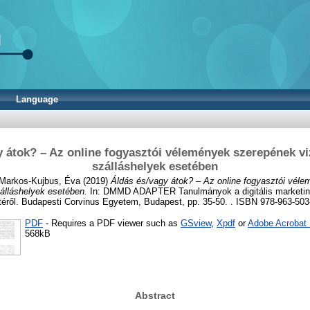
Language
 átok? – Az online fogyasztói vélemények szerepének vi
szálláshelyek esetében
Markos-Kujbus, Éva
(2019)
Áldás és/vagy átok? – Az online fogyasztói vél
zálláshelyek esetében.
In: DMMD ADAPTER Tanulmányok a digitális marketing
etéről. Budapesti Corvinus Egyetem, Budapest, pp. 35-50. . ISBN 978-963-503
PDF
- Requires a PDF viewer such as
GSview
,
Xpdf
or
Adobe Acrobat
568kB
Abstract