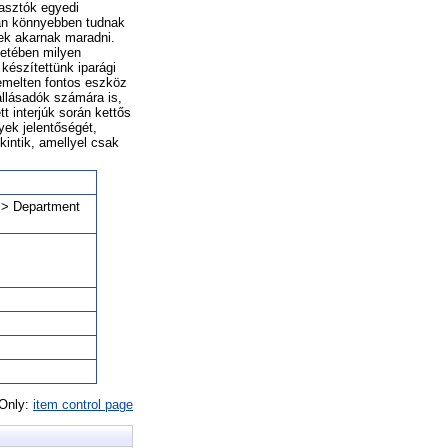
yasztók egyedi
óan könnyebben tudnak
sek akarnak maradni.
setében milyen
készítettünk iparági
iemelten fontos eszköz
llásadók számára is,
t interjúk során kettős
yek jelentőségét,
kintik, amellyel csak
a > Department
 Only:
item control page