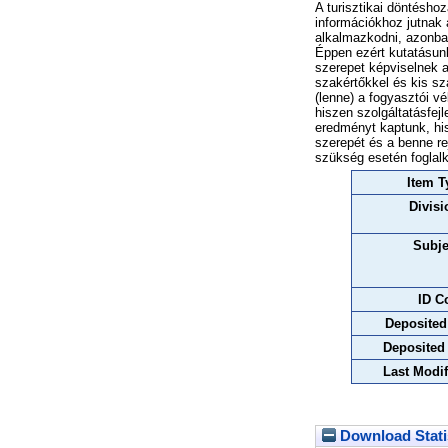
A turisztikai döntésho
információkhoz jutnak 
alkalmazkodni, azonban
Éppen ezért kutatásunk
szerepet képviselnek a
szakértőkkel és kis sz
(lenne) a fogyasztói 
hiszen szolgáltatásfejl
eredményt kaptunk, his
szerepét és a benne re
szükség esetén foglal
Item T
Divisi
Subje
ID C
Deposited
Deposited
Last Modif
Download Stati