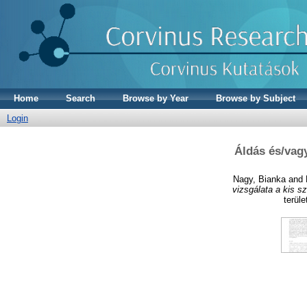
Home
Search
Browse by Year
Browse by Subject
Login
Áldás és/vagy
Nagy, Bianka
and
vizsgálata a kis s
terül