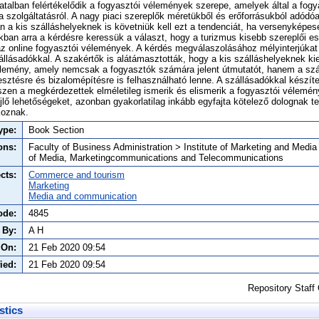
zatalban felértékelődik a fogyasztói vélemények szerepe, amelyek által a fog
a szolgáltatásról. A nagy piaci szereplők méretükből és erőforrásukból adód
 a kis szálláshelyeknek is követniük kell ezt a tendenciát, ha versenyképe
ban arra a kérdésre keressük a választ, hogy a turizmus kisebb szereplői e
z online fogyasztói vélemények. A kérdés megválaszolásához mélyinterjúkat 
állásadókkal. A szakértők is alátámasztották, hogy a kis szálláshelyeknek k
vélemény, amely nemcsak a fogyasztók számára jelent útmutatót, hanem a szá
esztésre és bizalomépítésre is felhasználható lenne. A szállásadókkal készítet
zen a megkérdezettek elméletileg ismerik és elismerik a fogyasztói vélemén
jlő lehetőségeket, azonban gyakorlatilag inkább egyfajta kötelező dolognak te
koznak.
ype:
Book Section
ons:
Faculty of Business Administration > Institute of Marketing and Medi
of Media, Marketingcommunications and Telecommunications
cts:
Commerce and tourism
Marketing
Media and communication
ode:
4845
 By:
A H
 On:
21 Feb 2020 09:54
ied:
21 Feb 2020 09:54
Repository Staff
stics