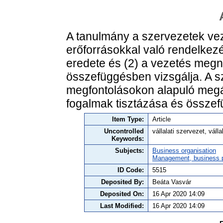
A tanulmány a szervezetek vez
erőforrásokkal való rendelkezés
eredete és (2) a vezetés megny
összefüggésben vizsgálja. A s
megfontolásokon alapuló megál
fogalmak tisztázása és összefü
Item Type:
Article
Uncontrolled
vállalati szervezet, válla
Keywords:
Subjects:
Business organisation
Management, business po
ID Code:
5515
Deposited By:
Beáta Vasvár
Deposited On:
16 Apr 2020 14:09
Last Modified:
16 Apr 2020 14:09