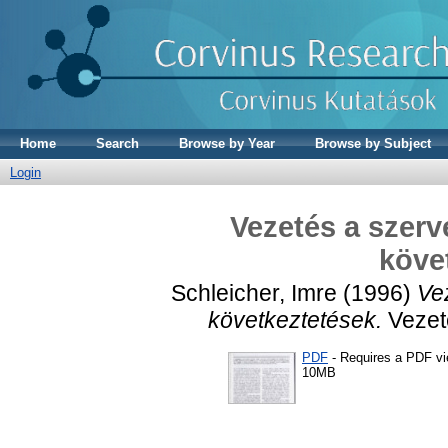
Home
Search
Browse by Year
Browse by Subject
Login
Vezetés a szerv
köve
Schleicher, Imre
(1996)
Ve
következtetések.
Vezeté
PDF
- Requires a PDF v
10MB