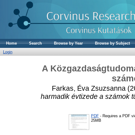
Home
Search
Browse by Year
Browse by Subject
Login
A Közgazdaságtudomán
szám
Farkas, Éva Zsuzsanna
(2
harmadik évtizede a számok t
PDF
- Requires a PDF v
25MB