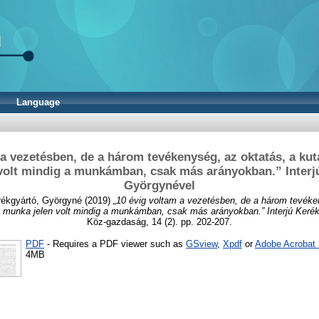
Language
a vezetésben, de a három tevékenység, az oktatás, a kut
volt mindig a munkámban, csak más arányokban.” Interj
Györgynével
ékgyártó, Györgyné
(2019)
„10 évig voltam a vezetésben, de a három tevéke
i munka jelen volt mindig a munkámban, csak más arányokban.” Interjú Keré
Köz-gazdaság, 14 (2). pp. 202-207.
PDF
- Requires a PDF viewer such as
GSview
,
Xpdf
or
Adobe Acrobat
4MB