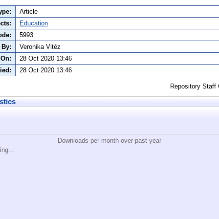
ype:
Article
cts:
Education
ode:
5993
 By:
Veronika Vitéz
 On:
28 Oct 2020 13:46
ied:
28 Oct 2020 13:46
Repository Staff
stics
Downloads per month over past year
ing...