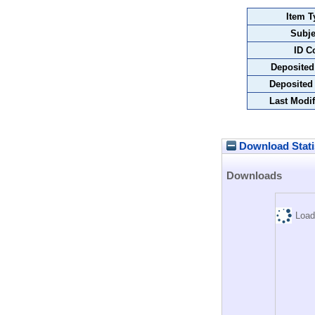
Item T
Subje
ID C
Deposited
Deposited
Last Modif
Download Stati
Downloads
Load