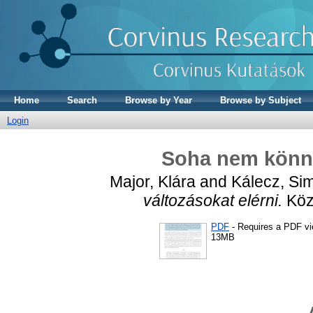
Home
Search
Browse by Year
Browse by Subject
Login
Soha nem könny
Major, Klára
and
Kálecz, Si
változásokat elérni.
Köz-
PDF
- Requires a PDF v
13MB