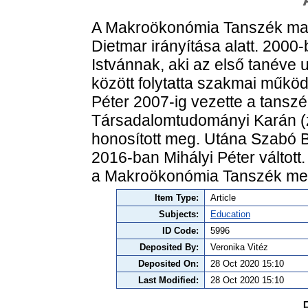
A Makroökonómia Tanszék mai 
Dietmar irányítása alatt. 2000-
Istvánnak, aki az első tanéve 
között folytatta szakmai működé
Péter 2007-ig vezette a tansz
Társadalomtudományi Karán (z
honosított meg. Utána Szabó Ba
2016-ban Mihályi Péter váltott.
a Makroökonómia Tanszék megt
Item Type:
Article
Subjects:
Education
ID Code:
5996
Deposited By:
Veronika Vitéz
Deposited On:
28 Oct 2020 15:10
Last Modified:
28 Oct 2020 15:10