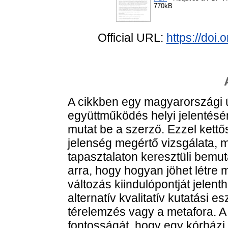
770kB
Official URL:
https://doi
A cikkben egy magyarországi új
együttműködés helyi jelentéséne
mutat be a szerző. Ezzel kettő
jelenség megértő vizsgálata, m
tapasztalaton keresztüli bemu
arra, hogy hogyan jöhet létre 
változás kiindulópontját jelent
alternatív kvalitatív kutatási 
térelemzés vagy a metafora. A
fontosságát, hogy egy kórházi 