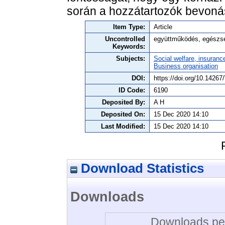
során a hozzátartozók bevonás
Item Type:
Article
Uncontrolled
együttműködés, egészség
Keywords:
Subjects:
Social welfare, insuranc
Business organisation
DOI:
https://doi.org/10.142
ID Code:
6190
Deposited By:
A H
Deposited On:
15 Dec 2020 14:10
Last Modified:
15 Dec 2020 14:10
Download Statistics
Downloads
Downloads per