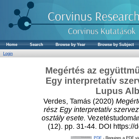
Home
Search
Browse by Year
Browse by Subject
Login
Megértés az együttmű
Egy interpretatív szer
Lupus Alb
Verdes, Tamás
(2020)
Megért
rész Egy interpretatív szerve
osztály esete.
Vezetéstudomán
(12). pp. 31-44. DOI https:
PDF
- Requires a PDF v