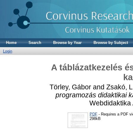
Home
Search
Browse by Year
Browse by Subject
Login
A táblázatkezelés é
ka
Törley, Gábor
and
Zsakó, L
programozás didaktikai k
Webdidaktika A
PDF
- Requires a PDF v
298kB