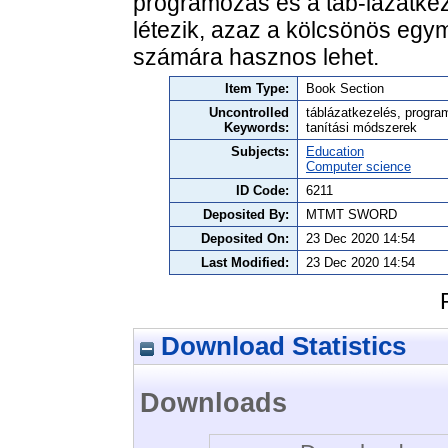
programozás és a táb-lázatkez
létezik, azaz a kölcsönös egy
számára hasznos lehet.
Item Type:
Book Section
Uncontrolled
táblázatkezelés, progra
Keywords:
tanítási módszerek
Subjects:
Education
Computer science
ID Code:
6211
Deposited By:
MTMT SWORD
Deposited On:
23 Dec 2020 14:54
Last Modified:
23 Dec 2020 14:54
Download Statistics
Downloads