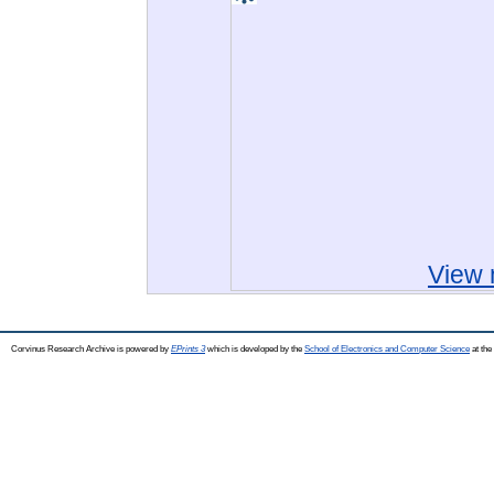
View 
Corvinus Research Archive is powered by
EPrints 3
which is developed by the
School of Electronics and Computer Science
at the