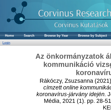
Home
Search
Browse by Year
Browse by Subject
Login
Az önkormányzatok ált
kommunikáció vizsg
koronavíru
Rákóczy, Zsuzsanna
(2021
címzett online kommuniká
koronavírus-járvány idején.
J
Média, 2021 (1). pp. 28-51
KE