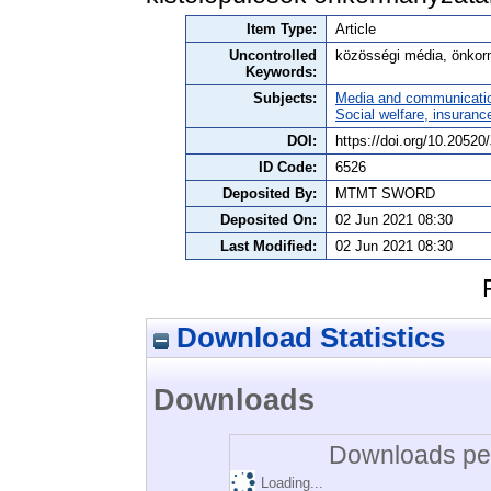
Item Type:
Article
Uncontrolled
közösségi média, önkor
Keywords:
Subjects:
Media and communicati
Social welfare, insuranc
DOI:
https://doi.org/10.2052
ID Code:
6526
Deposited By:
MTMT SWORD
Deposited On:
02 Jun 2021 08:30
Last Modified:
02 Jun 2021 08:30
Download Statistics
Downloads
Downloads per
Loading...