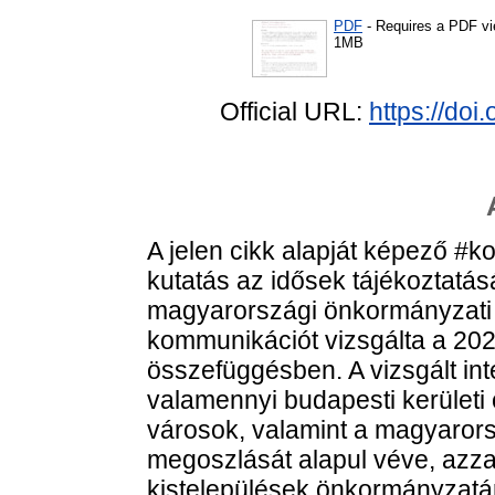
PDF
- Requires a PDF v
1MB
Official URL:
https://do
A jelen cikk alapját képező #
kutatás az idősek tájékoztatás
magyarországi önkormányzati sz
kommunikációt vizsgálta a 202
összefüggésben. A vizsgált int
valamennyi budapesti kerületi
városok, valamint a magyarors
megoszlását alapul véve, azza
kistelepülések önkormányzatá