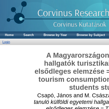
Home
Search
Browse by Year
Browse by Subject
Login
A Magyarországon 
hallgatók turisztik
elsődleges elemzése =
tourism consumption 
students st
Csapó, János
and
M. Csász
tanuló külföldi egyetemi hallg
elsődleges elemzése = Th