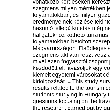
vonatkozó kérdéseken keresztül
szegmens milyen mértékben jel
folyamatokban, és milyen gazd
eredményeinek közlése tekint
hasonló jellegű kutatás még ne
hallgatókhoz köthető turizmus 
folyamatokban betöltött szer
Magyarországon. Elsődleges e
szegmens aktívan részt vesz a 
mivel ezen fogyasztói csopor
kezdődött el, javasoljuk egy v
kiemelt egyetemi városokat cé
kidolgozását. = This study su
results related to the tourism 
students studying in Hungary to
questions focusing on the travel
the research, carried out by q