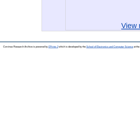
View 
Corvinus Research Archive is powered by
EPrints 3
which is developed by the
School of Electronics and Computer Science
at the