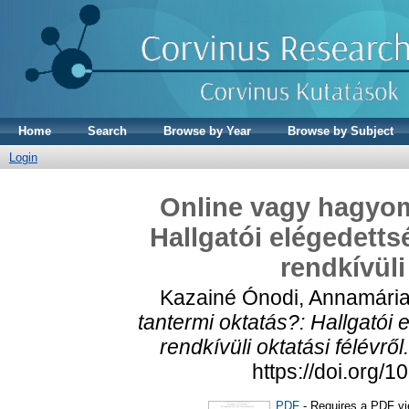
Home
Search
Browse by Year
Browse by Subject
Login
Online vagy hagyom
Hallgatói elégedetts
rendkívüli
Kazainé Ónodi, Annamári
tantermi oktatás?: Hallgatói
rendkívüli oktatási félévről.
https://doi.org/
PDF
- Requires a PDF v