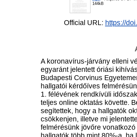
144kB
Official URL:
https://do
A koronavírus-járvány elleni 
egyaránt jelentett óriási kihívá
Budapesti Corvinus Egyetemen 
hallgatói kérdőíves felmérésün
1. félévének rendkívüli idősz
teljes online oktatás követte.
segítettek, hogy a hallgatók o
csökkenjen, illetve mi jelente
felmérésünk jövőre vonatkozó 
hallgatók több mint 80%-a, ha l