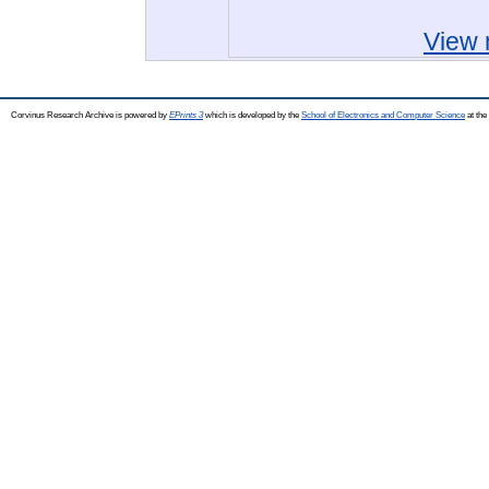
View 
Corvinus Research Archive is powered by
EPrints 3
which is developed by the
School of Electronics and Computer Science
at the