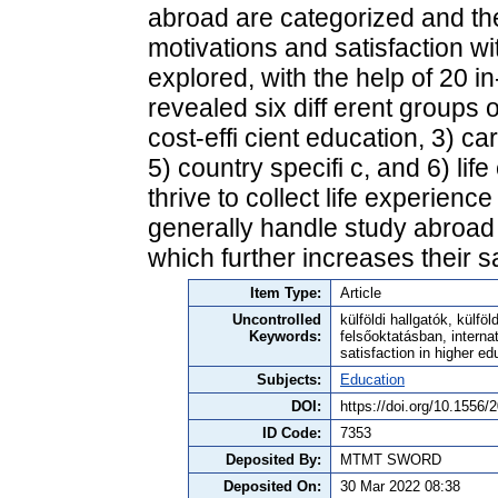
abroad are categorized and t
motivations and satisfaction wit
explored, with the help of 20 i
revealed six diff erent groups o
cost-effi cient education, 3) c
5) country specifi c, and 6) li
thrive to collect life experienc
generally handle study abroad d
which further increases their sa
Item Type:
Article
Uncontrolled
külföldi hallgatók, külfö
Keywords:
felsőoktatásban, interna
satisfaction in higher ed
Subjects:
Education
DOI:
https://doi.org/10.1556/
ID Code:
7353
Deposited By:
MTMT SWORD
Deposited On:
30 Mar 2022 08:38