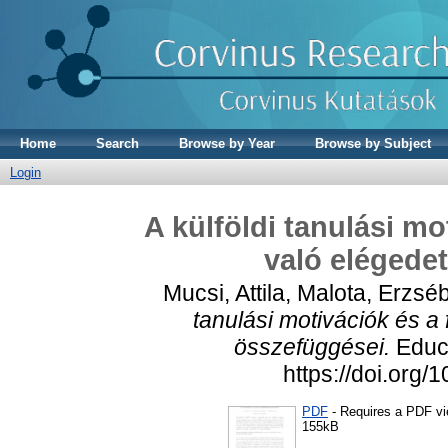
Home
Search
Browse by Year
Browse by Subject
Login
A külföldi tanulási mo
való elégede
Mucsi, Attila
,
Malota, Erzséb
tanulási motivációk és a
összefüggései.
Educa
https://doi.org
PDF
- Requires a PDF v
155kB