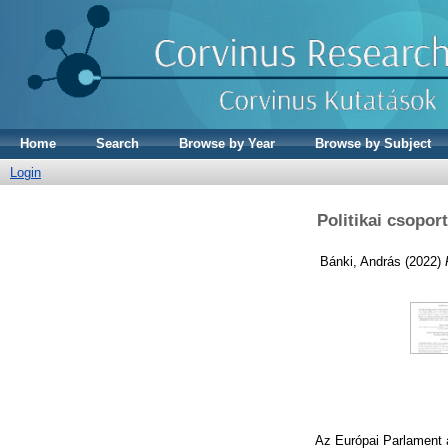
Home
Search
Browse by Year
Browse by Subject
Login
Politikai csopor
Bánki, András
(2022)
Az Európai Parlament a