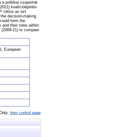
a politikai csoportok
2021) koalícióépítési
P ciklus az ezt
n the decision-making
 could form the
 and their roles within
s (2009-21) to compare
ió, European
 Only:
item control page