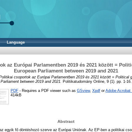
Language
tok az Európai Parlamentben 2019 és 2021 között = Politi
European Parliament between 2019 and 2021
Politikai csoportok az Európai Parlamentben 2019 és 2021 között = Political 
Parliament between 2019 and 2021.
Politikatudomány Online, 9 (1). pp. 1-16.
PDF
- Requires a PDF viewer such as
GSview
,
Xpdf
or
Adobe Acrobat
414kB
Abstract
z egyik fő döntéshozó szerve az Európai Uniónak. Az EP-ben a politikai cso