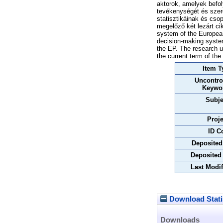
aktorok, amelyek befol
tevékenységét és szere
statisztikáinak és cso
megelőző két lezárt cik
system of the European 
decision-making system.
the EP. The research u
the current term of the
Item T
Uncontro
Keywo
Subje
Proje
ID C
Deposited
Deposited
Last Modif
Download Stati
Downloads