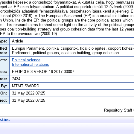
yásolni képesek a döntéshozó folyamatokat. A kutatás célja, hogy bemutassa 
pét az EP ezen folyamataiban. A politikai csoportok elmúlt 12 évének (2009-
portkohéziós adatainak felhasználásával összehasonlításra kerül a jelenlegi E
lussal (2009-2019). = The European Parliament (EP) is a crucial institution i
Union. Inside the EP, the political groups are the core political actors which
 This research aims to shed some light on the activity of the political groups
ses coalition-building strategy and group cohesion data from the last 12 year
 EP to the previous two (2009-19).
ype:
Article
lled
Európai Parlament, politikai csoportok, koalíció építés, csoport kohéz
rds:
Parliament, political groups, coalition-building, group cohesion
cts:
Political science
International relations
cts:
EFOP-3.6.3-VEKOP-16-2017-00007
ode:
7434
 By:
MTMT SWORD
 On:
31 May 2022 07:25
ied:
31 May 2022 07:25
Repository Staff
stics