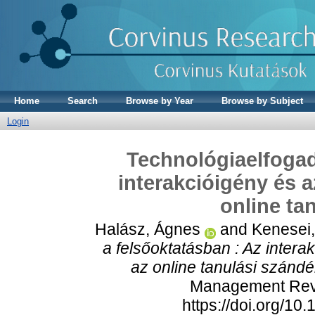
Home
Search
Browse by Year
Browse by Subject
Login
Technológiaelfogad
interakcióigény és 
online ta
Halász, Ágnes
and
Kenesei,
a felsőoktatásban : Az inter
az online tanulási szándé
Management Revie
https://doi.org/1