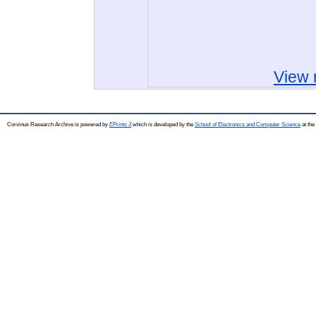
View 
Corvinus Research Archive is powered by
EPrints 3
which is developed by the
School of Electronics and Computer Science
at the