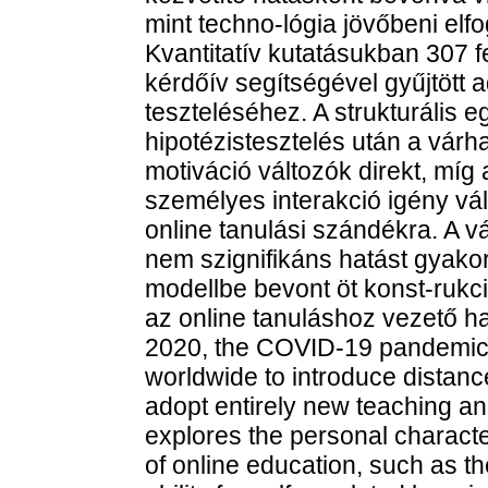
mint techno-lógia jövőbeni elf
Kvantitatív kutatásukban 307 f
kérdőív segítségével gyűjtött a
teszteléséhez. A strukturális 
hipotézistesztelés után a várh
motiváció változók direkt, míg
személyes interakció igény vál
online tanulási szándékra. A v
nem szignifikáns hatást gyako
modellbe bevont öt konst-ruk
az online tanuláshoz vezető ha
2020, the COVID-19 pandemic 
worldwide to introduce distanc
adopt entirely new teaching an
explores the personal characte
of online education, such as th