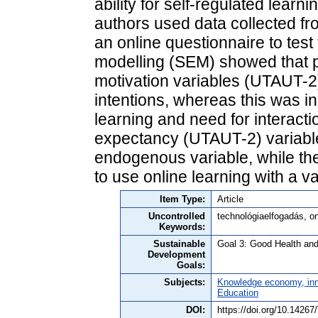
ability for self-regulated learni
authors used data collected fr
an online questionnaire to test
modelling (SEM) showed that 
motivation variables (UTAUT-2) 
intentions, whereas this was in
learning and need for interactio
expectancy (UTAUT-2) variable 
endogenous variable, while the
to use online learning with a v
Item Type:
Article
Uncontrolled
technológiaelfogadás, o
Keywords:
Sustainable
Goal 3: Good Health and
Development
Goals:
Subjects:
Knowledge economy, inn
Education
DOI:
https://doi.org/10.142