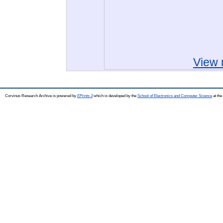
View 
Corvinus Research Archive is powered by
EPrints 3
which is developed by the
School of Electronics and Computer Science
at the