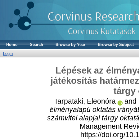
Home
Search
Browse by Year
Browse by Subject
Login
Lépések az élménya
játékosítás határmez
tárgy
Tarpataki, Eleonóra
and
élményalapú oktatás irán
számvitel alapjai tárgy oktat
Management Review
https://doi.org/1