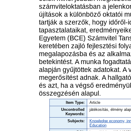
számviteloktatásban a jelenkor
újítások a különböző oktat
tartják a szerzők, hogy időrő
tapasztalataikat, eredményeik
Egyetem (BCE) Számvitel Tansze
keretében zajló fejlesztési fo
megalapozásba és az alkalmaz
betekintést. A munka fogadtatása
alapján gyűjtöttek adatokat. A
megerősítést adnak. A hallgato
és azt, ha a végső eredményü
összegzésén alapul.
Item Type:
Article
Uncontrolled
játékosítás, élmény al
Keywords:
Subjects:
Knowledge economy, inn
Education