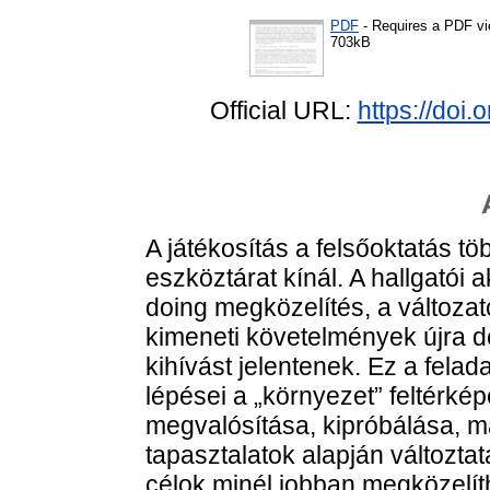
PDF
- Requires a PDF v
703kB
Official URL:
https://doi
A játékosítás a felsőoktatás t
eszköztárat kínál. A hallgatói 
doing megközelítés, a változato
kimeneti követelmények újra def
kihívást jelentenek. Ez a felad
lépései a „környezet” feltérke
megvalósítása, kipróbálása,
tapasztalatok alapján változtata
célok minél jobban megközeli