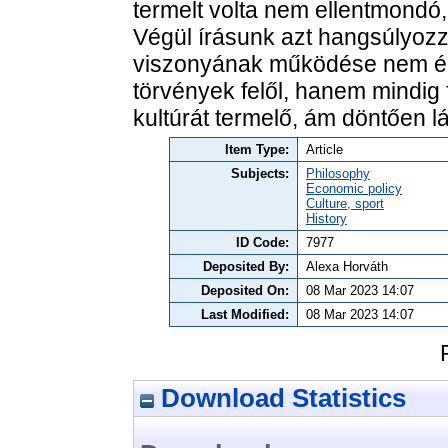
termelt volta nem ellentmond
Végül írásunk azt hangsúlyozz
viszonyának működése nem ér
törvények felől, hanem mindig 
kultúrát termelő, ám döntően lát
Item Type:
Article
Subjects:
Philosophy
Economic policy
Culture, sport
History
ID Code:
7977
Deposited By:
Alexa Horváth
Deposited On:
08 Mar 2023 14:07
Last Modified:
08 Mar 2023 14:07
Download Statistics