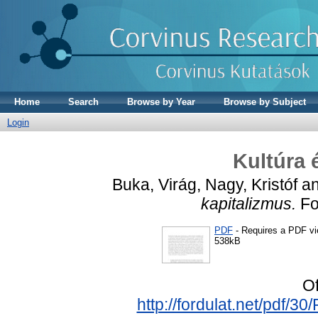
Home
Search
Browse by Year
Browse by Subject
Login
Kultúra 
Buka, Virág
,
Nagy, Kristóf
a
kapitalizmus.
For
PDF
- Requires a PDF v
538kB
Of
http://fordulat.net/pd