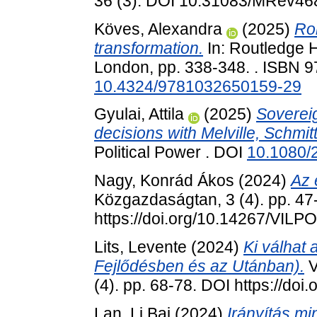
36 (3). DOI 10.31083/MRev46
Köves, Alexandra
(2025)
Rol
transformation.
In: Routledge 
London, pp. 338-348. . ISBN
10.4324/9781032650159-29
Gyulai, Attila
(2025)
Sovereig
decisions with Melville, Schmi
Political Power . DOI
10.1080/
Nagy, Konrád Ákos
(2024)
Az 
Közgazdaságtan, 3 (4). pp. 47
https://doi.org/10.14267/VILP
Lits, Levente
(2024)
Ki válhat
Fejlődésben és az Utánban).
V
(4). pp. 68-78. DOI https://do
Lan, Li Bai
(2024)
Irányítás mi