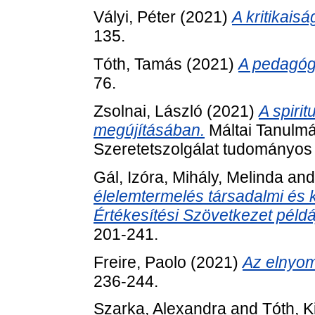
Vályi, Péter
(2021)
A kritikais
135.
Tóth, Tamás
(2021)
A pedagógi
76.
Zsolnai, László
(2021)
A spiri
megújításában.
Máltai Tanulmá
Szeretetszolgálat tudományos fo
Gál, Izóra
,
Mihály, Melinda
an
élelemtermelés társadalmi és 
Értékesítési Szövetkezet példá
201-241.
Freire, Paolo
(2021)
Az elnyom
236-244.
Szarka, Alexandra
and
Tóth, K