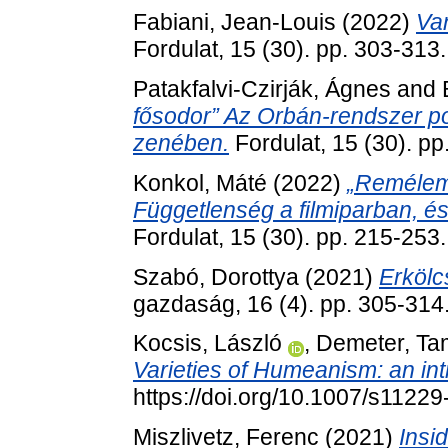
Fabiani, Jean-Louis
(2022)
Van
Fordulat, 15 (30). pp. 303-313.
Patakfalvi-Czirják, Ágnes
and
fősodor” Az Orbán-rendszer po
zenében.
Fordulat, 15 (30). pp
Konkol, Máté
(2022)
„Remélem,
Függetlenség a filmiparban, é
Fordulat, 15 (30). pp. 215-253.
Szabó, Dorottya
(2021)
Erkölc
gazdaság, 16 (4). pp. 305-31
Kocsis, László
,
Demeter, Ta
Varieties of Humeanism: an int
https://doi.org/10.1007/s1122
Miszlivetz, Ferenc
(2021)
Insi