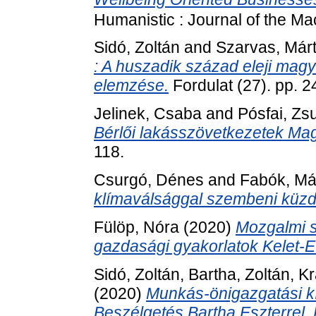
Humanistic : Journal of the Mac
Sidó, Zoltán
and
Szarvas, Már
: A huszadik század eleji magy
elemzése.
Fordulat (27). pp. 2
Jelinek, Csaba
and
Pósfai, Z
Bérlői lakásszövetkezetek Ma
118.
Csurgó, Dénes
and
Fabók, Má
klímaválsággal szembeni küz
Fülöp, Nóra
(2020)
Mozgalmi s
gazdasági gyakorlatok Kelet-
Sidó, Zoltán
,
Bartha, Zoltán
,
Kr
(2020)
Munkás-önigazgatási k
Beszélgetés Bartha Eszterrel,