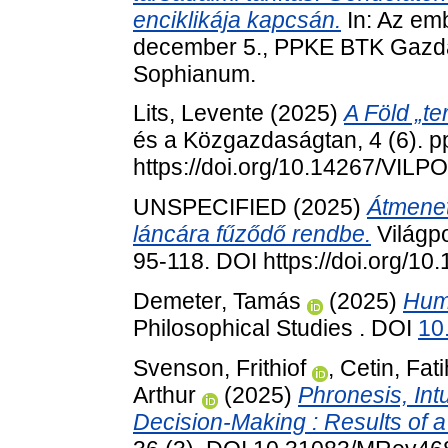
enciklikája kapcsán.
In: Az emb
december 5., PPKE BTK Gazda
Sophianum.
Lits, Levente
(2025)
A Föld „t
és a Közgazdaságtan, 4 (6). p
https://doi.org/10.14267/VILP
UNSPECIFIED (2025)
Átmenet
láncára fűződő rendbe.
Világpo
95-118. DOI https://doi.org/1
Demeter, Tamás
(2025)
Hume
Philosophical Studies . DOI
10
Svenson, Frithiof
,
Cetin, Fati
Arthur
(2025)
Phronesis, Int
Decision-Making : Results of a