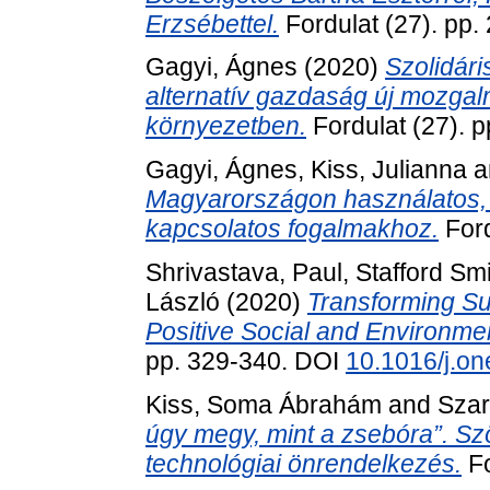
Erzsébettel.
Fordulat (27). pp.
Gagyi, Ágnes
(2020)
Szolidári
alternatív gazdaság új mozgalm
környezetben.
Fordulat (27). p
Gagyi, Ágnes
,
Kiss, Julianna
a
Magyarországon használatos, a
kapcsolatos fogalmakhoz.
Ford
Shrivastava, Paul
,
Stafford Sm
László
(2020)
Transforming Su
Positive Social and Environme
pp. 329-340. DOI
10.1016/j.on
Kiss, Soma Ábrahám
and
Szar
úgy megy, mint a zsebóra”. Sz
technológiai önrendelkezés.
Fo