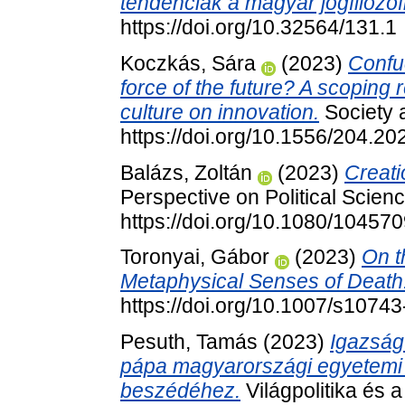
tendenciák a magyar jogfilozó
https://doi.org/10.32564/131.1
Koczkás, Sára
(2023)
Confuc
force of the future? A scoping 
culture on innovation.
Society 
https://doi.org/10.1556/204.2
Balázs, Zoltán
(2023)
Creati
Perspective on Political Scien
https://doi.org/10.1080/1045
Toronyai, Gábor
(2023)
On t
Metaphysical Senses of Death
https://doi.org/10.1007/s1074
Pesuth, Tamás
(2023)
Igazság
pápa magyarországi egyetemi és
beszédéhez.
Világpolitika és 