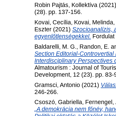
Robin Pajtás, Kollektíva
(2021
(28). pp. 137-156.
Kovai, Cecília
,
Kovai, Melinda
Eszter
(2021)
Szocioanalízis, 
egyenlőtlenségekkel.
Fordulat 
Baldarelli, M. G.
,
Randon, E.
a
Section Editorial-Controvertial
Interdisciplinary Perspective
Almatourism : Journal of Touris
Development, 12 (23). pp. 83
Gramsci, Antonio
(2021)
Válas
246-266.
Csoszó, Gabriella
,
Fernengel,
„A demokrácia nem főnév, hane