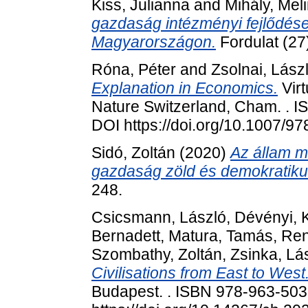
Kiss, Julianna
and
Mihály, Mel
gazdaság intézményi fejlődése 
Magyarországon.
Fordulat (27
Róna, Péter
and
Zsolnai, Lász
Explanation in Economics.
Virt
Nature Switzerland, Cham. .
DOI https://doi.org/10.1007/9
Sidó, Zoltán
(2020)
Az állam m
gazdaság zöld és demokratikus
248.
Csicsmann, László
,
Dévényi, 
Bernadett
,
Matura, Tamás
,
Ren
Szombathy, Zoltán
,
Zsinka, Lá
Civilisations from East to West
Budapest. . ISBN 978-963-50