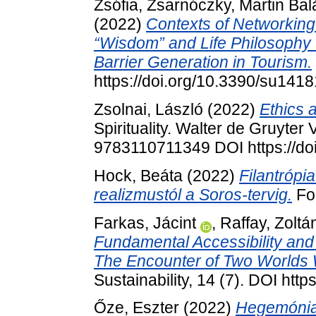
Zsófia
,
Zsarnóczky, Martin Bal
(2022)
Contexts of Networking 
“Wisdom” and Life Philosophy 
Barrier Generation in Tourism.
https://doi.org/10.3390/su141
Zsolnai, László
(2022)
Ethics a
Spirituality. Walter de Gruyter 
9783110711349 DOI https://d
Hock, Beáta
(2022)
Filantrópi
realizmustól a Soros-tervig.
For
Farkas, Jácint
,
Raffay, Zoltá
Fundamental Accessibility and 
The Encounter of Two Worlds W
Sustainability, 14 (7). DOI htt
Őze, Eszter
(2022)
Hegemónia,