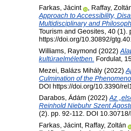
Farkas, Jácint
,
Raffay, Zoltá
Approach to Accessibility, Disab
Multidisciplinary and Philosop
Tourism and Geosites, 40 (1).
https://doi.org/10.30892/gtg.4
Williams, Raymond
(2022)
Ala
kultúraelméletben.
Fordulat, 15
Mezei, Balázs Mihály
(2022)
A
Culmination of the Phenomeno
DOI https://doi.org/10.3390/re
Darabos, Ádám
(2022)
Az „el
Reinhold Niebuhr Szent Ágost
(2). pp. 92-112. DOI 10.307
Farkas, Jácint
,
Raffay, Zoltán