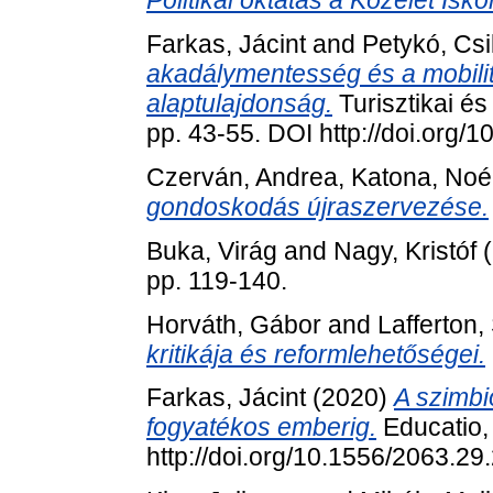
Politikai oktatás a Közélet Isko
Farkas, Jácint
and
Petykó, Csi
akadálymentesség és a mobilitá
alaptulajdonság.
Turisztikai és
pp. 43-55. DOI http://doi.org/
Czerván, Andrea
,
Katona, Noé
gondoskodás újraszervezése.
Buka, Virág
and
Nagy, Kristóf
(
pp. 119-140.
Horváth, Gábor
and
Lafferton,
kritikája és reformlehetőségei.
Farkas, Jácint
(2020)
A szimbi
fogyatékos emberig.
Educatio, 
http://doi.org/10.1556/2063.29