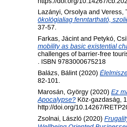
https://doi.org/10.14267/cb.2
Lazányi, Orsolya
and
Veress,
ökológialiag fenntartható, szol
37-57.
Farkas, Jácint
and
Petykó, Csi
mobility as basic existential ch
challenges of barrier-free tou
. ISBN 9783000675218
Balázs, Bálint
(2020)
Élelmisz
82-101.
Marosán, György
(2020)
Ez má
Apocalypse?
Köz-gazdaság, 15
http://doi.org/10.14267/RETP
Zsolnai, László
(2020)
Frugalit
Wellbeing Oriented Bu