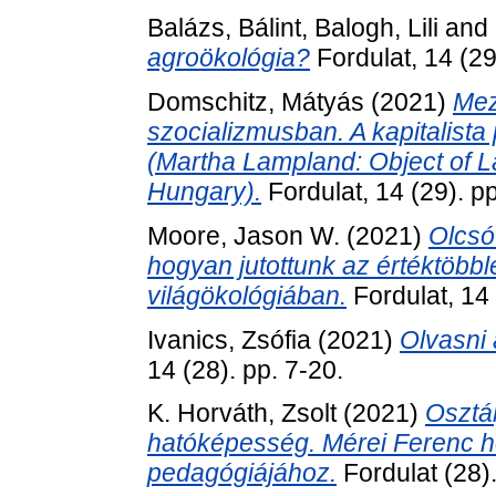
Balázs, Bálint
,
Balogh, Lili
and
agroökológia?
Fordulat, 14 (29
Domschitz, Mátyás
(2021)
Mez
szocializmusban. A kapitalist
(Martha Lampland: Object of La
Hungary).
Fordulat, 14 (29). p
Moore, Jason W.
(2021)
Olcsó
hogyan jutottunk az értéktöbblet
világökológiában.
Fordulat, 14 
Ivanics, Zsófia
(2021)
Olvasni 
14 (28). pp. 7-20.
K. Horváth, Zsolt
(2021)
Osztál
hatóképesség. Mérei Ferenc h
pedagógiájához.
Fordulat (28)