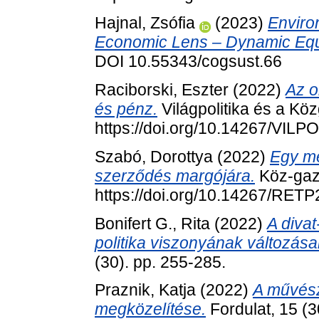
Hajnal, Zsófia
(2023)
Enviro
Economic Lens – Dynamic Equi
DOI 10.55343/cogsust.66
Raciborski, Eszter
(2022)
Az o
és pénz.
Világpolitika és a Kö
https://doi.org/10.14267/VILP
Szabó, Dorottya
(2022)
Egy me
szerződés margójára.
Köz-gazd
https://doi.org/10.14267/RET
Bonifert G., Rita
(2022)
A divat
politika viszonyának változása
(30). pp. 255-285.
Praznik, Katja
(2022)
A művész
megközelítése.
Fordulat, 15 (3