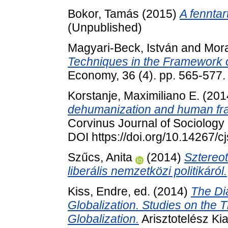
Bokor, Tamás
(2015)
A fenntar
(Unpublished)
Magyari-Beck, István
and
Mora
Techniques in the Framework o
Economy, 36 (4). pp. 565-577.
Korstanje, Maximiliano E.
(201
dehumanization and human fragi
Corvinus Journal of Sociology a
DOI https://doi.org/10.14267/c
Szűcs, Anita
(2014)
Sztereot
liberális nemzetközi politikáról.
Kiss, Endre
, ed. (2014)
The Di
Globalization. Studies on the T
Globalization.
Arisztotelész Ki