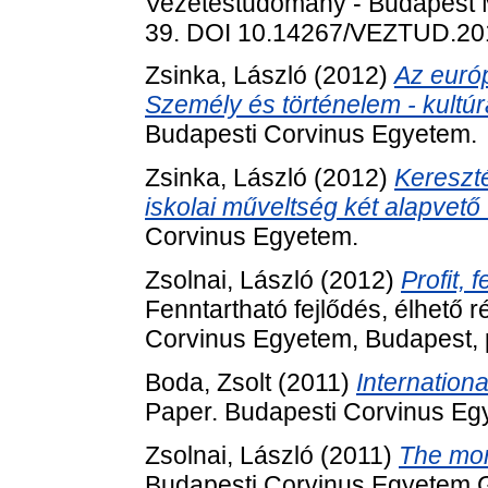
Vezetéstudomány - Budapest M
39. DOI 10.14267/VEZTUD.20
Zsinka, László
(2012)
Az európa
Személy és történelem - kultú
Budapesti Corvinus Egyetem.
Zsinka, László
(2012)
Kereszté
iskolai műveltség két alapvető
Corvinus Egyetem.
Zsolnai, László
(2012)
Profit, 
Fenntartható fejlődés, élhető ré
Corvinus Egyetem, Budapest, 
Boda, Zsolt
(2011)
Internationa
Paper. Budapesti Corvinus Eg
Zsolnai, László
(2011)
The mor
Budapesti Corvinus Egyetem 