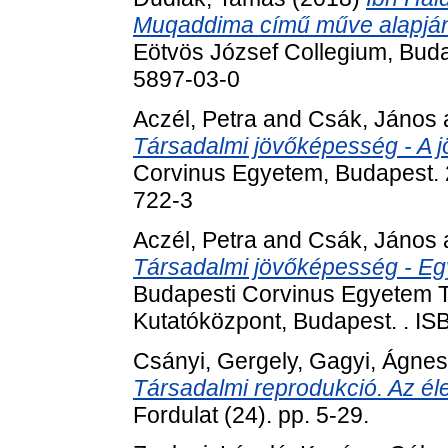
Muqaddima című műve alapjá
Eötvös József Collegium, Buda
5897-03-0
Aczél, Petra
and
Csák, János
Társadalmi jövőképesség - A j
Corvinus Egyetem, Budapest. 2
722-3
Aczél, Petra
and
Csák, János
Társadalmi jövőképesség - Eg
Budapesti Corvinus Egyetem 
Kutatóközpont, Budapest. . I
Csányi, Gergely
,
Gagyi, Ágnes
Társadalmi reprodukció. Az éle
Fordulat (24). pp. 5-29.