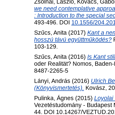
Zsolnai, László
,
Kovács, Gábo
we need contemplative appro
: Introduction to the special sec
493-496. DOI
10.1556/204.201
Szűcs, Anita
(2017)
Kant a nem
hosszú távú együttműködés?
P
103-129.
Szűcs, Anita
(2016)
Is Kant stil
oder Realität? Nomos, Baden-
8487-2265-5
Lányi, András
(2016)
Ulrich Be
(Könyvismertetés).
Kovász, 20 
Pulinka, Ágnes
(2015)
Loyolai
Vezetéstudomány - Budapest M
44. DOI 10.14267/VEZTUD.20