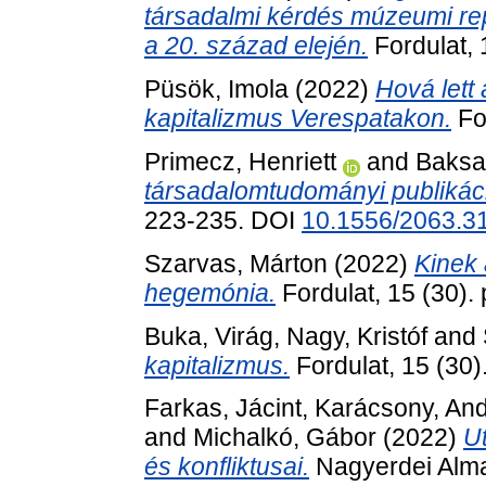
társadalmi kérdés múzeumi re
a 20. század elején.
Fordulat, 
Püsök, Imola
(2022)
Hová lett
kapitalizmus Verespatakon.
For
Primecz, Henriett
and
Baksa
társadalomtudományi publikác
223-235. DOI
10.1556/2063.31
Szarvas, Márton
(2022)
Kinek
hegemónia.
Fordulat, 15 (30).
Buka, Virág
,
Nagy, Kristóf
and
kapitalizmus.
Fordulat, 15 (30).
Farkas, Jácint
,
Karácsony, An
and
Michalkó, Gábor
(2022)
Ut
és konfliktusai.
Nagyerdei Alman