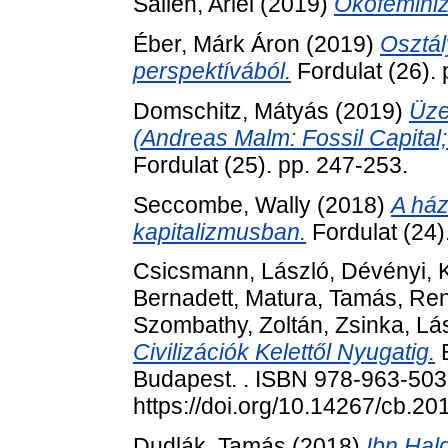
Salleh, Ariel
(2019)
Ökofemini
Éber, Márk Áron
(2019)
Osztál
perspektívából.
Fordulat (26). 
Domschitz, Mátyás
(2019)
Üze
(Andreas Malm: Fossil Capital
Fordulat (25). pp. 247-253.
Seccombe, Wally
(2018)
A ház
kapitalizmusban.
Fordulat (24)
Csicsmann, László
,
Dévényi, 
Bernadett
,
Matura, Tamás
,
Ren
Szombathy, Zoltán
,
Zsinka, Lá
Civilizációk Kelettől Nyugatig.
B
Budapest. . ISBN 978-963-50
https://doi.org/10.14267/cb.2
Dudlák, Tamás
(2018)
Ibn Hal