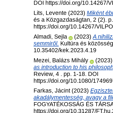
DOI https://doi.org/10.14267
Lits, Levente
(2023)
Miként éb
és a Közgazdaságtan, 2 (2). p
https://doi.org/10.14267/VILP
Almadi, Sejla
(2023)
A nihil
semmiről.
Kultúra és közösség,
10.35402/kek.2023.4.19
Mezei, Balázs Mihály
(2023
as introduction to his philosoph
Review, 4 . pp. 1-18. DOI
https://doi.org/10.1080/1749
Farkas, Jácint
(2023)
Egziszte
akadálymentesség, avagy a filo
FOGYATÉKOSSÁG ÉS TÁRSADAL
https://doi.org/10.31287/FT.hu