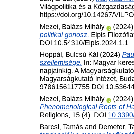
Világpolitika és a Közgazdaság
https://doi.org/10.14267/VILP
Mezei, Balázs Mihály
(2024
politikai gonosz.
Elpis Filozófia
DOI 10.54310/Elpis.2024.1.1
Hoppál, Bulcsú Kál
(2024)
Pau
szellemisége.
In: Magyar kere
napjainkig. A Magyarságkutató 
Magyarságkutató Intézet, Buda
9786156117755 DOI 10.5364
Mezei, Balázs Mihály
(2024
Phenomenological Roots of Ha
Religions, 15 (4). DOI
10.3390
Barcsi, Tamás
and
Demeter, 