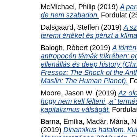
McMichael, Philip
(2019)
A par
de nem szabadon.
Fordulat (2
Dalsgaard, Steffen
(2019)
A sz
teremt értéket és pénzt a klím
Balogh, Róbert
(2019)
A törté
antropocén témák tükrében: eg
ellenállás és deep history (Ch
Fressoz: The Shock of the Ant
Maslin: The Human Planet).
Fo
Moore, Jason W.
(2019)
Az ol
hogy nem kell félteni „a” termé
kapitalizmus válságát.
Fordulat
Barna, Emília
,
Madár, Mária
,
N
(2019)
Dinamikus hatalom. Kult