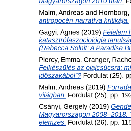
Magyarországon 2010 után.
Fo
Malm, Andreas
and
Hornborg, 
antropocén-narratíva kritikája.
Gagyi, Ágnes
(2019)
Félelem h
katasztrófaszociológia tanulsá
(Rebecca Solnit: A Paradise Buil
Piercy, Emma
,
Granger, Rache
Felkészülés az olajcsúcsra: m
időszakából”?
Fordulat (25). p
Malm, Andreas
(2019)
Forrada
világban.
Fordulat (25). pp. 19
Csányi, Gergely
(2019)
Gender
Magyarországon 2008–2018. Tör
elemzés.
Fordulat (26). pp. 11