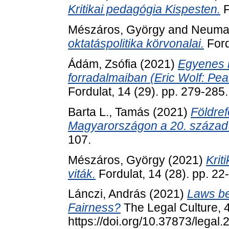
Kritikai pedagógia Kispesten.
F
Mészáros, György
and
Neuman
oktatáspolitika körvonalai.
Ford
Ádám, Zsófia
(2021)
Egyenes 
forradalmaiban (Eric Wolf: Pea
Fordulat, 14 (29). pp. 279-285.
Barta L., Tamás
(2021)
Földre
Magyarországon a 20. század 
107.
Mészáros, György
(2021)
Krit
viták.
Fordulat, 14 (28). pp. 22
Lánczi, András
(2021)
Laws be
Fairness?
The Legal Culture, 4
https://doi.org/10.37873/legal.