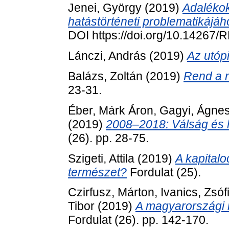
Jenei, György
(2019)
Adaléko
hatástörténeti problematikájáh
DOI https://doi.org/10.14267
Lánczi, András
(2019)
Az utópi
Balázs, Zoltán
(2019)
Rend a 
23-31.
Éber, Márk Áron
,
Gagyi, Ágne
(2019)
2008–2018: Válság és
(26). pp. 28-75.
Szigeti, Attila
(2019)
A kapital
természet?
Fordulat (25).
Czirfusz, Márton
,
Ivanics, Zsóf
Tibor
(2019)
A magyarországi 
Fordulat (26). pp. 142-170.