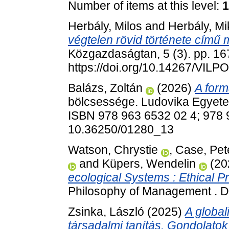
Number of items at this level:
1
Herbály, Milos
and
Herbály, Mi
végtelen rövid története című 
Közgazdaságtan, 5 (3). pp. 16
https://doi.org/10.14267/VILP
Balázs, Zoltán
(2026)
A form
bölcsessége. Ludovika Egyetem
ISBN 978 963 6532 02 4; 978 
10.36250/01280_13
Watson, Chrystie
,
Case, Pet
and
Küpers, Wendelin
(20
ecological Systems : Ethical 
Philosophy of Management . 
Zsinka, László
(2025)
A global
társadalmi tanítás. Gondolatok