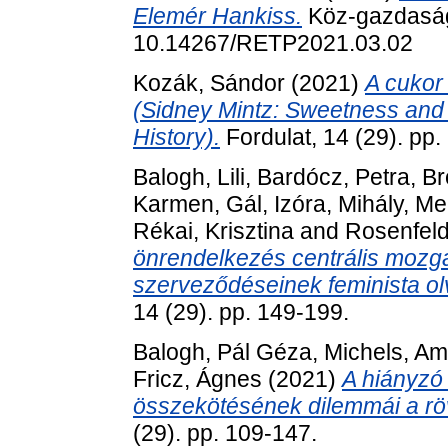
Elemér Hankiss.
Köz-gazdaság,
10.14267/RETP2021.03.02
Kozák, Sándor
(2021)
A cukor 
(Sidney Mintz: Sweetness and
History).
Fordulat, 14 (29). pp.
Balogh, Lili
,
Bardócz, Petra
,
Br
Karmen
,
Gál, Izóra
,
Mihály, Me
Rékai, Krisztina
and
Rosenfeld
önrendelkezés centrális mozga
szerveződéseinek feminista olv
14 (29). pp. 149-199.
Balogh, Pál Géza
,
Michels, A
Fricz, Ágnes
(2021)
A hiányzó
összekötésének dilemmái a rö
(29). pp. 109-147.