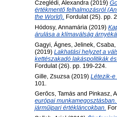
Czeglédi, Alexandra
(2019)
Go
értékmentő felhalmozásról (An
the World).
Fordulat (25). pp. 
Hódosy, Annamária
(2019)
Kap
árulása a klímaválság árnyék
Gagyi, Ágnes
,
Jelinek, Csaba
(2019)
Lakhatási helyzet a vál
kettészakadó lakáspolitikák és 
Fordulat (26). pp. 199-224.
Gille, Zsuzsa
(2019)
Létezik-e
101.
Gerőcs, Tamás
and
Pinkasz, 
európai munkamegosztásban. A
járműipari értékláncokban.
Ford