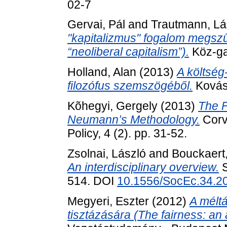
02-7
Gervai, Pál
and
Trautmann, Lá
"kapitalizmus" fogalom megsz
“neoliberal capitalism”).
Köz-gaz
Holland, Alan
(2013)
A költség
filozófus szemszögéből.
Kovász
Kõhegyi, Gergely
(2013)
The F
Neumann’s Methodology.
Corvi
Policy, 4 (2). pp. 31-52.
Zsolnai, László
and
Bouckaert
An interdisciplinary overview.
S
514. DOI
10.1556/SocEc.34.20
Megyeri, Eszter
(2012)
A mélt
tisztázására (The fairness: an a