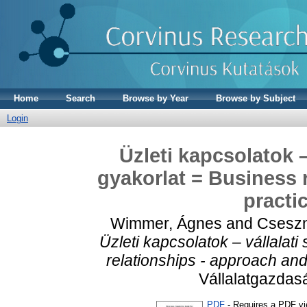
Home
Search
Browse by Year
Browse by Subject
Login
Üzleti kapcsolatok 
gyakorlat = Business 
practi
Wimmer, Ágnes
and
Cseszn
Üzleti kapcsolatok – vállalat
relationships - approach and
Vállalatgazdasá
PDF
- Requires a PDF v