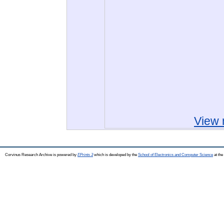
View 
Corvinus Research Archive is powered by
EPrints 3
which is developed by the
School of Electronics and Computer Science
at the