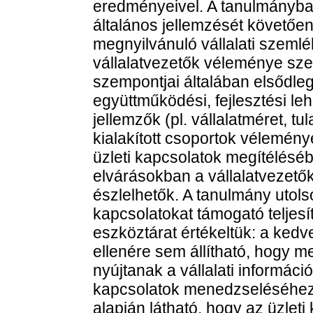
eredményeivel. A tanulmányban
általános jellemzését követőe
megnyilvánuló vállalati szeml
vállalatvezetők véleménye szer
szempontjai általában elsődle
együttműködési, fejlesztési l
jellemzők (pl. vállalatméret, tu
kialakított csoportok vélemén
üzleti kapcsolatok megítéléséb
elvárásokban a vállalatvezető
észlelhetők. A tanulmány utols
kapcsolatokat támogató telje
eszköztárat értékeltük: a ked
ellenére sem állítható, hogy m
nyújtanak a vállalati informáci
kapcsolatok menedzseléséhez
alapján látható, hogy az üzlet