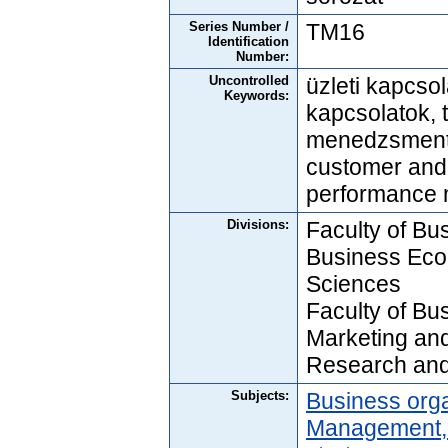
Series Number /
TM16
Identification
Number:
Uncontrolled
üzleti kapcsol
Keywords:
kapcsolatok, 
menedzsment, 
customer and 
performance
Divisions:
Faculty of Bus
Business Eco
Sciences
Faculty of Bus
Marketing an
Research an
Subjects:
Business orga
Management, 