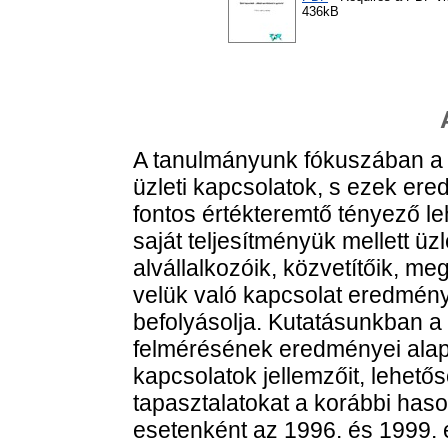
436kB
A tanulmányunk fókuszában a v
üzleti kapcsolatok, s ezek e
fontos értékteremtő tényező leh
saját teljesítményük mellett üzle
alvállalkozóik, közvetítőik, me
velük való kapcsolat eredmén
befolyásolja. Kutatásunkban a
felmérésének eredményei alapjá
kapcsolatok jellemzőit, lehető
tapasztalatokat a korábbi haso
esetenként az 1996. és 1999. é