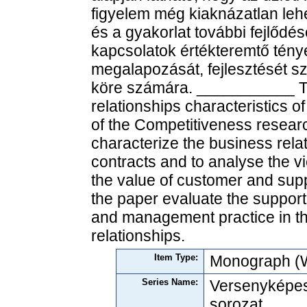
figyelem még kiaknázatlan leh
és a gyakorlat további fejlődé
kapcsolatok értékteremtő tén
megalapozását, fejlesztését s
köre számára. ___________ T
relationships characteristics
of the Competitiveness resear
characterize the business rela
contracts and to analyse the v
the value of customer and suppl
the paper evaluate the suppor
and management practice in t
relationships.
Item Type:
Monograph (W
Series Name:
Versenyképes
sorozat