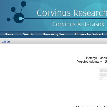
Home
Search
Browse by Year
Browse by Subject
Login
Berényi, Lászl
Vezetéstudomány - Bu