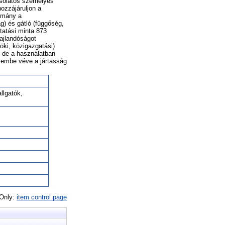
csolatos személyes
ozzájáruljon a
ulmány a
) és gátló (függőség,
tatási minta 873
hajlandóságot
ki, közigazgatási)
, de a használatban
elembe véve a jártasság
llgatók,
 Only:
item control page