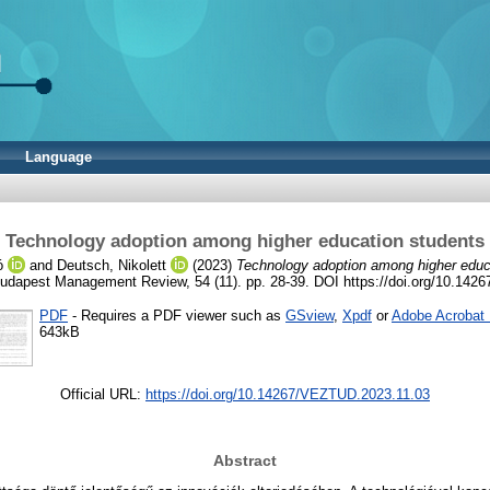
Language
Technology adoption among higher education students
ó
and
Deutsch, Nikolett
(2023)
Technology adoption among higher educ
dapest Management Review, 54 (11). pp. 28-39. DOI https://doi.org/10.14
PDF
- Requires a PDF viewer such as
GSview
,
Xpdf
or
Adobe Acrobat
643kB
Official URL:
https://doi.org/10.14267/VEZTUD.2023.11.03
Abstract