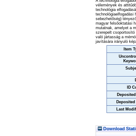
A technológia elfogado
vélemények és attitűdö
technológia elfogadásá
technológiaelfogadási
sebezhetőség) tényező
magyar felsőoktatási h
mutatnak, amelyet a m
szerepelt csoportosít
való jártasság a mérnö
javítására irányuló ké
Item T
Uncontro
Keywo
Subje
ID C
Deposited
Deposited
Last Modif
Download Stati