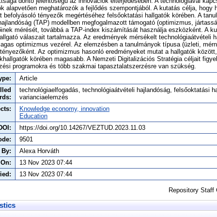
ttsága döntő jelentőségű az innovációk elterjedésében. A technológiával kap
k alapvetően meghatározók a fejlődés szempontjából. A kutatás célja, hogy h
t befolyásoló tényezők megértéséhez felsőoktatási hallgatók körében. A tan
 hajlandóság (TAP) modellben megfogalmazott támogató (optimizmus, jártasság
inek mérését, továbbá a TAP-index kiszámítását használja eszközként. A ku
allgató válaszait tartalmazza. Az eredmények mérsékelt technológiaátvételi 
agas optimizmus vezérel. Az elemzésben a tanulmányok típusa (üzleti, mérnö
ó tényezőként. Az optimizmus hasonló eredményeket mutat a hallgatók között
khallgatók körében magasabb. A Nemzeti Digitalizációs Stratégia céljait figy
pzési programokra és több szakmai tapasztalatszerzésre van szükség.
ype:
Article
lled
technológiaelfogadás, technológiaátvételi hajlandóság, felsőoktatási ha
rds:
varianciaelemzés
cts:
Knowledge economy, innovation
Education
DOI:
https://doi.org/10.14267/VEZTUD.2023.11.03
ode:
9501
 By:
Alexa Horváth
 On:
13 Nov 2023 07:44
ied:
13 Nov 2023 07:44
Repository Staff
stics