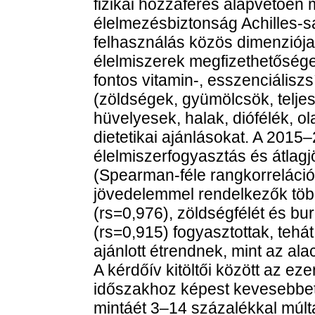
fizikai hozzáférés alapvetőe
élelmezésbiztonság Achilles-s
felhasználás közös dimenziój
élelmiszerek megfizethetősége
fontos vitamin-, esszenciáliszs
(zöldségek, gyümölcsök, teljes
hüvelyesek, halak, diófélék, o
dietetikai ajánlásokat. A 2015–
élelmiszerfogyasztás és átlag
(Spearman-féle rangkorreláci
jövedelemmel rendelkezők több
(rs=0,976), zöldségfélét és bu
(rs=0,915) fogyasztottak, tehá
ajánlott étrendnek, mint az a
A kérdőív kitöltői között az ez
időszakhoz képest kevesebbet 
mintáét 3–14 százalékkal múlta