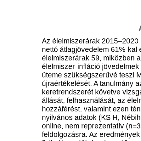
Az élelmiszerárak 2015–2020 k
nettó átlagjövedelem 61%-kal
élelmiszerárak 59, miközben 
élelmiszer-infláció jövedelme
üteme szükségszerűvé teszi M
újraértékelését. A tanulmány 
keretrendszerét követve vizsg
állását, felhasználását, az éle
hozzáférést, valamint ezen tén
nyilvános adatok (KS H, Nébi
online, nem reprezentatív (n=3
feldolgozásra. Az eredmények 