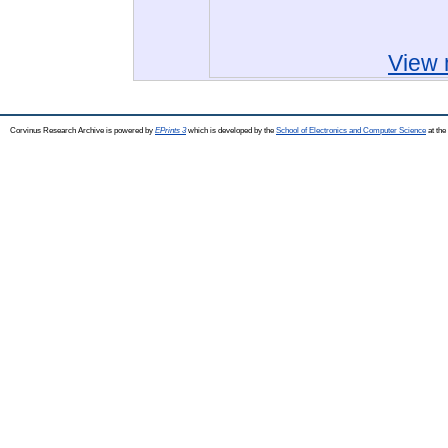
View 
Corvinus Research Archive is powered by
EPrints 3
which is developed by the
School of Electronics and Computer Science
at the