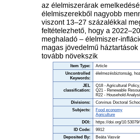
az élelmiszerárak emelkedését
élelmiszerekből nagyobb menn
viszont 13–27 százalékkal meg
feltételezhető, hogy a 2022–2
meghaladó – élelmiszer-inflác
magas jövedelmű háztartások é
tovább növekszik
Item Type:
Article
Uncontrolled
élelmezésbiztonság, hozz
Keywords:
JEL
Q18 - Agricultural Polic
classification:
Q21 - Renewable Resour
R22 - Household Analys
Divisions:
Corvinus Doctoral Schoo
Subjects:
Food economy
Agriculture
DOI:
https://doi.org/10.530
ID Code:
9912
Deposited By:
Beáta Vasvár