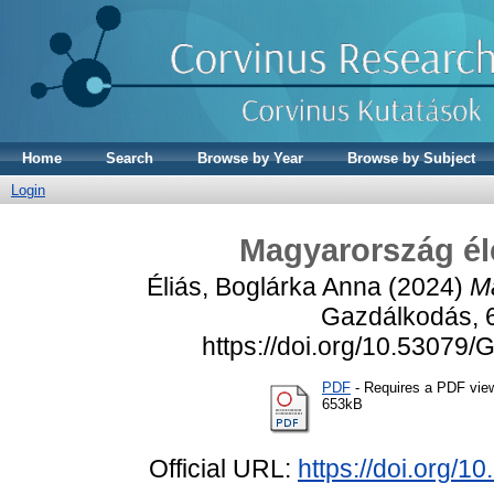
Home
Search
Browse by Year
Browse by Subject
Login
Magyarország él
Éliás, Boglárka Anna
(2024)
M
Gazdálkodás, 6
https://doi.org/10.5307
PDF
- Requires a PDF vie
653kB
Official URL:
https://doi.org