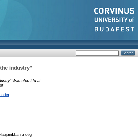
 the industry”
ndustry” Wamatec Ltd at
st.
eader
 Napjainkban a cég