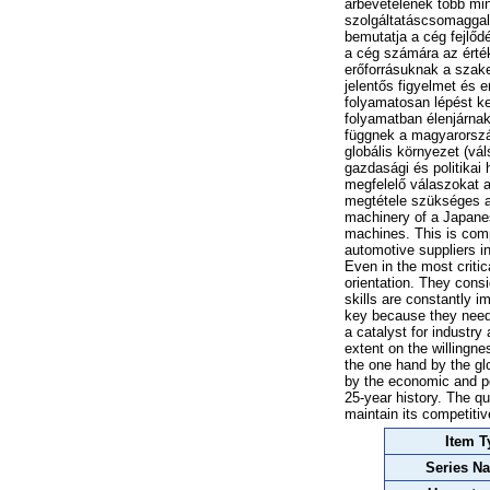
árbevételének több mi
szolgáltatáscsomaggal.
bemutatja a cég fejlőd
a cég számára az érté
erőforrásuknak a szake
jelentős figyelmet és e
folyamatosan lépést ke
folyamatban élenjárnak
függnek a magyarország
globális környezet (vá
gazdasági és politikai
megfelelő válaszokat a
megtétele szükséges a
machinery of a Japanes
machines. This is comp
automotive suppliers i
Even in the most criti
orientation. They cons
skills are constantly i
key because they need 
a catalyst for industr
extent on the willingn
the one hand by the gl
by the economic and po
25-year history. The qu
maintain its competiti
Item T
Series N