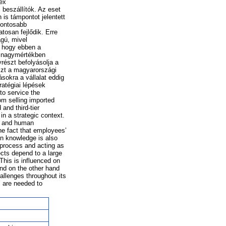
ex
beszállítók. Az eset
 is támpontot jelentett
fontosabb
tosan fejlődik. Erre
ágú, mivel
, hogy ebben a
ai nagymértékben
részt befolyásolja a
észt a magyarországi
sokra a vállalat eddig
ratégiai lépések
o service the
m selling imported
and third-tier
n a strategic context.
er and human
he fact that employees’
in knowledge is also
 process and acting as
ects depend to a large
This is influenced on
and on the other hand
allenges throughout its
s are needed to