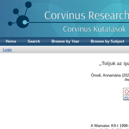
Home
Search
Browse by Year
Browse by Subject
Login
„Toljuk az ip
Ónodi, Annamária
(20
th
A Wamatec Kft-t 1998-b