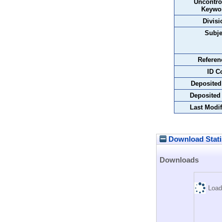
Uncontro
Keywo
Divisi
Subje
Referen
ID C
Deposited
Deposited
Last Modif
Download Stati
Downloads
Load