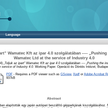
Language
art” Wamatec Kft az ipar 4.0 szolgálatában ---- „Pushing
Wamatec Ltd at the service of Industry 4.0
24)
„Toljuk az ipart” Wamatec Kft az ipar 4.0 szolgálatában ---- „Pushing the i
e service of Industry 4.0.
Working Paper. Operáció és Döntés Intézet, Budape
PDF
- Requires a PDF viewer such as
GSview
,
Xpdf
or
Adobe Acrobat R
937kB
Abstract
an alapították egy japán autóipari beszállító gépparkjának kiszolgálásához.