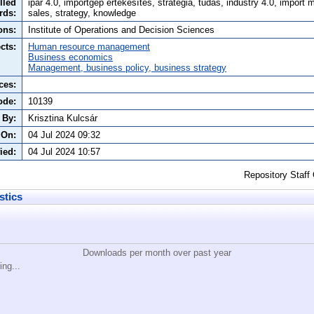
lled
ipar 4.0, importgép értékesítés, stratégia, tudás, industry 4.0, import 
rds:
sales, strategy, knowledge
ons:
Institute of Operations and Decision Sciences
cts:
Human resource management
Business economics
Management, business policy, business strategy
ces:
ode:
10139
 By:
Krisztina Kulcsár
 On:
04 Jul 2024 09:32
ied:
04 Jul 2024 10:57
Repository Staff
stics
Downloads per month over past year
ing...