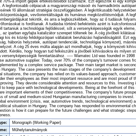
nt 70%-a import gépek értékesítéséből származik. Ezt egészítik ki egy kompl
 A legfontosabb célpiacuk a magyarországi másod- és harmadkörös autóipari 
ésének fő állomásait stratégiai összefüggésben. A legkritikusabb helyzetekben
kközpontúságuk, vevőorientáltságuk és humánus megközelítésmódjuk. A leg
mbergárdájukat tekintik, és arra a legbüszkébbek, hogy az ő tudásuk folyama
rőforrásokat is fordítanak. A tudásba történő befektetés azért is kulcsfontoss
ll tartaniuk a technológiai fejlődéssel, sőt a versenyképességük egyik eleme
, az iparban egyfajta katalizátor szerepet töltenek be. A cég jövőbeli kilátás
i kis és közép feldolgozóipari vállalatok beruházási hajlandóságától. Ezt egy
lság, háborús helyzetek, autóipari tendenciák, technológiai környezet), másr
 helyzet. A cég 25 éves múlta alapján azt mondhatjuk, hogy a környezeti kihívá
dott. Kérdés, hogy hogyan tud felkészülni a jövőbeli kihívásokra és milyen st
 versenyképességük fenntartásához. ----- Wamatec Ltd was founded in 1998 t
e automotive supplier. Today, over 70% of the company's turnover comes fro
lemented by a complex service package. Their main target market is second 
n Hungary. The case presents the main stages of the company's development i
cal situations, the company has relied on its values-based approach, custom
ider their employees as their most important resource and are most proud of t
mproving. They devote considerable attention and resources to this. Investing 
to keep pace with technological developments. Being at the forefront of this
y are important elements of their competitiveness. The company's future prosp
ess of small and medium-sized Hungarian manufacturing companies to invest. 
obal environment (crisis, war, automotive trends, technological environment) 
litical situation in Hungary. The company has responded to environmental ch
estion is how it can prepare for the future challenges and what strategic step
veness.
ype:
Monograph (Working Paper)
ame:
Műhelytanulmányok