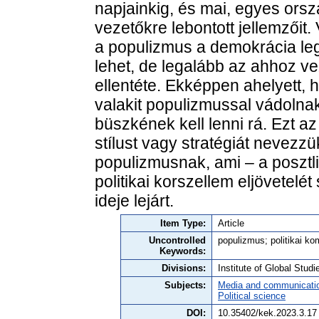
napjainkig, és mai, egyes ors
vezetőkre lebontott jellemzőit
a populizmus a demokrácia le
lehet, de legalább az ahhoz 
ellentéte. Ekképpen ahelyett, 
valakit populizmussal vádolnak,
büszkének kell lenni rá. Ezt a
stílust vagy stratégiát nevezz
populizmusnak, ami – a posztli
politikai korszellem eljövetelé
ideje lejárt.
Item Type:
Article
Uncontrolled
populizmus; politikai k
Keywords:
Divisions:
Institute of Global Studi
Subjects:
Media and communicati
Political science
DOI:
10.35402/kek.2023.3.17