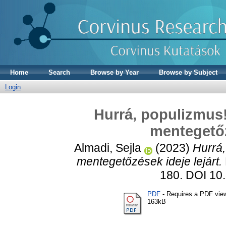
Home
Search
Browse by Year
Browse by Subject
Login
Hurrá, populizmus!
mentegetőz
Almadi, Sejla
(2023)
Hurrá,
mentegetőzések ideje lejárt.
180. DOI 10
PDF
- Requires a PDF vie
163kB