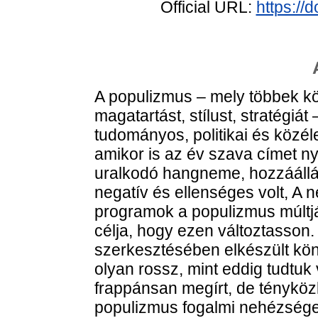
Official URL:
https://
A populizmus – mely többek közt
magatartást, stílust, stratégiát 
tudományos, politikai és közé
amikor is az év szava címet n
uralkodó hangneme, hozzáállá
negatív és ellenséges volt, A 
programok a populizmus múltjá
célja, hogy ezen változtasson. 
szerkesztésében elkészült kön
olyan rossz, mint eddig tudtuk
frappánsan megírt, de tényközlő
populizmus fogalmi nehézségeit