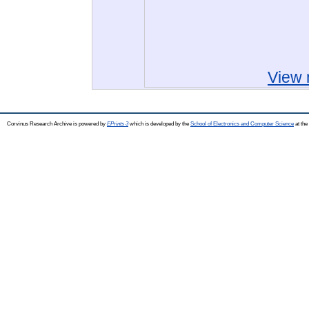
View 
Corvinus Research Archive is powered by
EPrints 3
which is developed by the
School of Electronics and Computer Science
at the