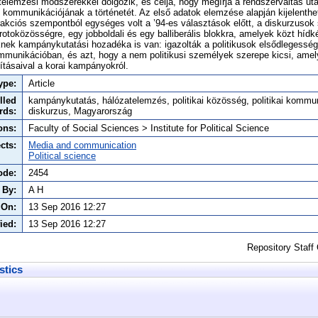
atelemzési módszerekkel dolgozik, és célja, hogy megírja a rendszerváltás után
i kommunikációjának a történetét. Az első adatok elemzése alapján kijelenth
erakciós szempontból egységes volt a ’94-es választások előtt, a diskurzusok
rotoközösségre, egy jobboldali és egy balliberális blokkra, amelyek közt hídk
nek kampánykutatási hozadéka is van: igazolták a politikusok elsődlegesség
mmunikációban, és azt, hogy a nem politikusi személyek szerepe kicsi, ame
tásaival a korai kampányokról.
ype:
Article
lled
kampánykutatás, hálózatelemzés, politikai közösség, politikai kommu
rds:
diskurzus, Magyarország
ons:
Faculty of Social Sciences > Institute for Political Science
cts:
Media and communication
Political science
ode:
2454
 By:
A H
 On:
13 Sep 2016 12:27
ied:
13 Sep 2016 12:27
Repository Staff
stics