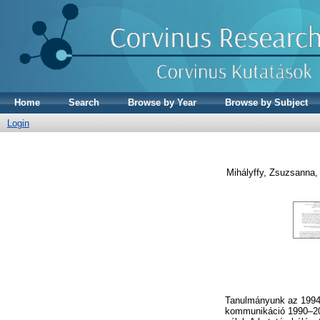
Home
Search
Browse by Year
Browse by Subject
Login
Mihályffy, Zsuzsanna
Tanulmányunk az 1994.
kommunikáció 1990–201