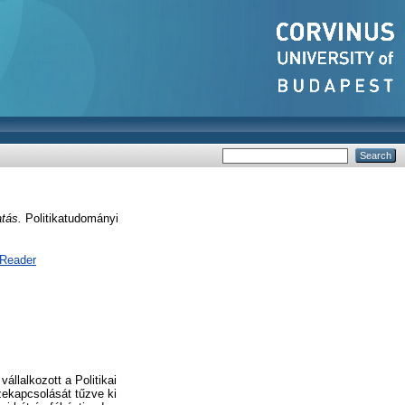
tás.
Politikatudományi
 Reader
llalkozott a Politikai
ekapcsolását tűzve ki