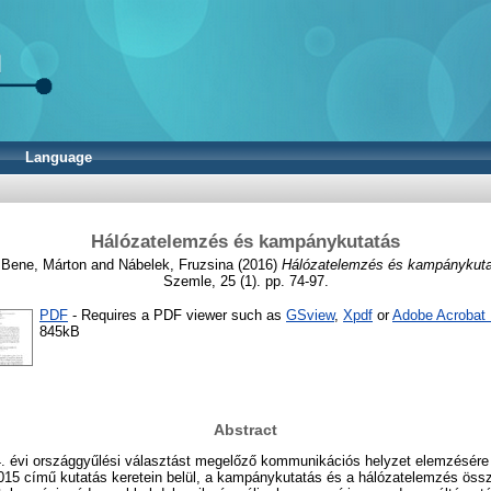
Language
Hálózatelemzés és kampánykutatás
,
Bene, Márton
and
Nábelek, Fruzsina
(2016)
Hálózatelemzés és kampánykuta
Szemle, 25 (1). pp. 74-97.
PDF
- Requires a PDF viewer such as
GSview
,
Xpdf
or
Adobe Acrobat
845kB
Abstract
 évi országgyűlési választást megelőző kommunikációs helyzet elemzésére vá
5 című kutatás keretein belül, a kampánykutatás és a hálózatelemzés össz