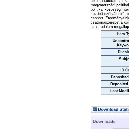
célul. A kutatás hálóz
magyarországi politika
politikai közösség int
kezdett szétválni két p
csoport. Eredményeink
csatornaszerepét a ko
szakirodalom megállapí
Item T
Uncontro
Keywo
Divisi
Subje
ID C
Deposited
Deposited
Last Modif
Download Stati
Downloads