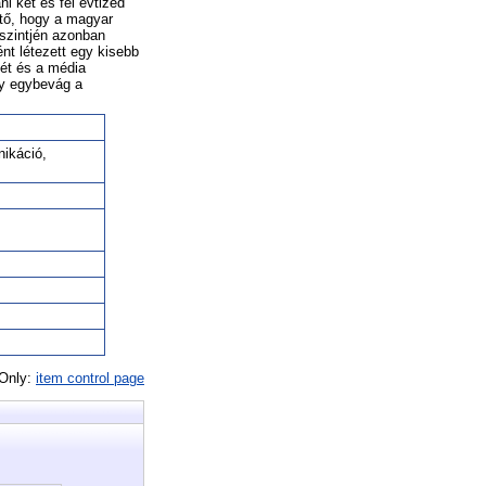
i két és fél évtized
ető, hogy a magyar
 szintjén azonban
ént létezett egy kisebb
ét és a média
ly egybevág a
nikáció,
 Only:
item control page