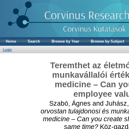
Home
Search
Browse by Year
Browse by Subject
Login
Teremthet az életmó
munkavállalói érték
medicine – Can yo
employee valu
Szabó, Ágnes
and
Juhász,
orvostan tulajdonosi és munka
medicine – Can you create s
same time?
Köz-gazda