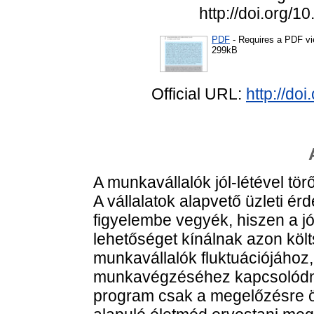
http://doi.org/
PDF
- Requires a PDF v
299kB
Official URL:
http://d
A munkavállalók jól-létével t
A vállalatok alapvető üzleti ér
figyelembe vegyék, hiszen a jól
lehetőséget kínálnak azon köl
munkavállalók fluktuációjához
munkavégzéséhez kapcsolódna
program csak a megelőzésre ö