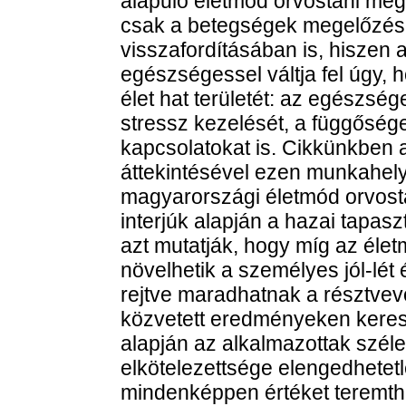
alapuló életmód orvostani me
csak a betegségek megelőzés
visszafordításában is, hiszen 
egészségessel váltja fel úgy, 
élet hat területét: az egészséges
stressz kezelését, a függősége
kapcsolatokat is. Cikkünkben
áttekintésével ezen munkahel
magyarországi életmód orvosta
interjúk alapján a hazai tapa
azt mutatják, hogy míg az éle
növelhetik a személyes jól-lét 
rejtve maradhatnak a résztvev
közvetett eredményeken keresz
alapján az alkalmazottak szél
elkötelezettsége elengedhetet
mindenképpen értéket teremth