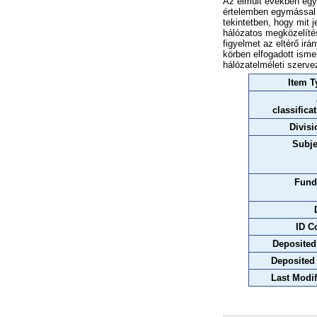
Az elmúlt években egyr
értelemben egymással 
tekintetben, hogy mit
hálózatos megközelítés
figyelmet az eltérő ir
körben elfogadott ism
hálózatelméleti szerve
Item T
classifica
Divisi
Subje
Fund
ID C
Deposited
Deposited
Last Modif