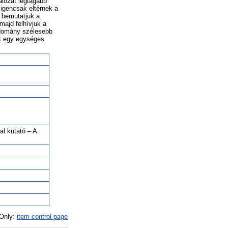
álózat legtágabb
igencsak eltérnek a
 bemutatjuk a
majd felhívjuk a
tudomány szélesebb
k egy egységes
l kutató – A
 Only:
item control page