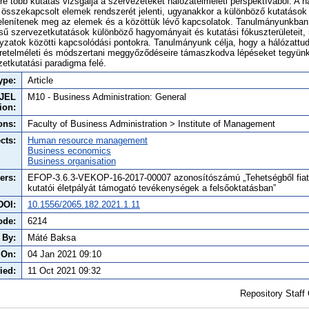
e több kutatás vizsgálja a szervezeteket hálózatelméleti perspektívából. A h
összekapcsolt elemek rendszerét jelenti, ugyanakkor a különböző kutatások 
 jelenítenek meg az elemek és a közöttük lévő kapcsolatok. Tanulmányunkban
ű szervezetkutatások különböző hagyományait és kutatási fókuszterületeit, 
ányzatok közötti kapcsolódási pontokra. Tanulmányunk célja, hogy a hálózat
eretelméleti és módszertani meggyőződéseire támaszkodva lépéseket tegyün
zetkutatási paradigma felé.
ype:
Article
JEL
M10 - Business Administration: General
tion:
ons:
Faculty of Business Administration > Institute of Management
cts:
Human resource management
Business economics
Business organisation
ers:
EFOP-3.6.3-VEKOP-16-2017-00007 azonosítószámú „Tehetségből fiata
kutatói életpályát támogató tevékenységek a felsőoktatásban”
DOI:
10.1556/2065.182.2021.1.11
ode:
6214
 By:
Máté Baksa
 On:
04 Jan 2021 09:10
ied:
11 Oct 2021 09:32
Repository Staff