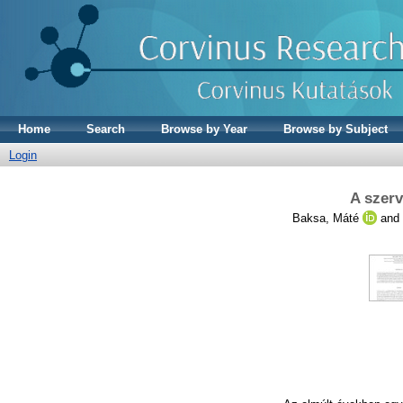
Home
Search
Browse by Year
Browse by Subject
Login
A szerv
Baksa, Máté
and