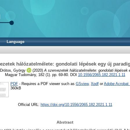
Language
ezetek hálózatelmélete: gondolati lépések egy új paradi
Drótos, György
(2020)
A szervezetek hálózatelmélete: gondolati lépések e
Magyar Tudomány, 182 (1). pp. 69-80. DOI
10.1556/2065.182.2021.1.11
PDF
- Requires a PDF viewer such as
GSview
,
Xpdf
or
Adobe Acrobat
360kB
Official URL:
https://doi.org/10.1556/2065.182.2021.1.11
Abstract