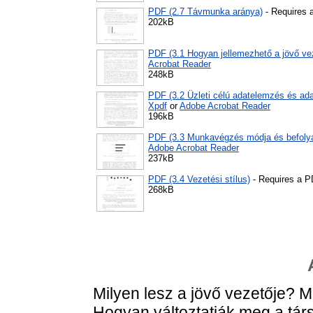
PDF (2.7 Távmunka aránya)
- Requires 
202kB
PDF (3.1 Hogyan jellemezhető a jövő ve
Acrobat Reader
248kB
PDF (3.2 Üzleti célú adatelemzés és ada
Xpdf
or
Adobe Acrobat Reader
196kB
PDF (3.3 Munkavégzés módja és befolyá
Adobe Acrobat Reader
237kB
PDF (3.4 Vezetési stílus)
- Requires a P
268kB
Milyen lesz a jövő vezetője? Mi
Hogyan változtatják meg a társ