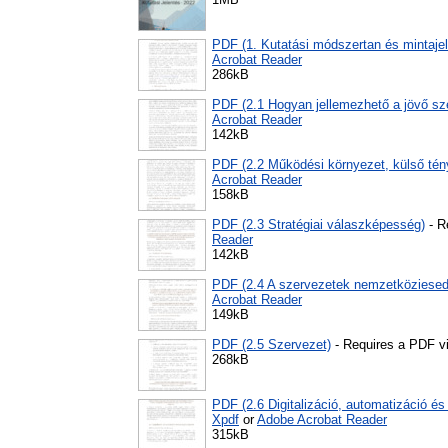
PDF (1. Kutatási módszertan és mintaje
Acrobat Reader
286kB
PDF (2.1 Hogyan jellemezhető a jövő sz
Acrobat Reader
142kB
PDF (2.2 Működési környezet, külső tén
Acrobat Reader
158kB
PDF (2.3 Stratégiai válaszképesség)
- R
Reader
142kB
PDF (2.4 A szervezetek nemzetköziese
Acrobat Reader
149kB
PDF (2.5 Szervezet)
- Requires a PDF v
268kB
PDF (2.6 Digitalizáció, automatizáció és
Xpdf
or
Adobe Acrobat Reader
315kB