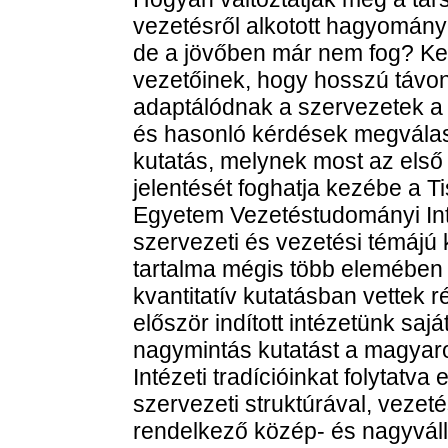
vezetésről alkotott hagyomán
de a jövőben már nem fog? Kel
vezetőinek, hogy hosszú távo
adaptálódnak a szervezetek a 
és hasonló kérdések megválaszo
kutatás, melynek most az első
jelentését foghatja kezébe a T
Egyetem Vezetéstudományi In
szervezeti és vezetési témájú 
tartalma mégis több elemében ú
kvantitatív kutatásban vettek r
először indított intézetünk sajá
nagymintás kutatást a magyaror
Intézeti tradícióinkat folytatva
szervezeti struktúrával, vezeté
rendelkező közép- és nagyvállal