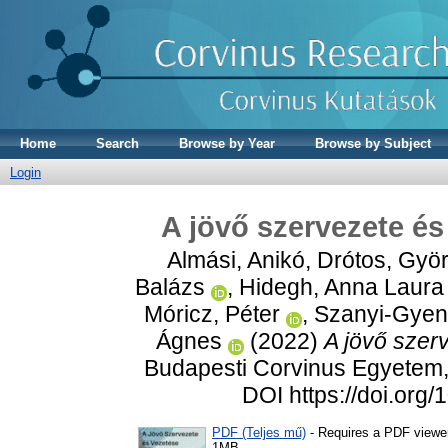
Home
Search
Browse by Year
Browse by Subject
Login
A jövő szervezete és
Almási, Anikó
,
Drótos, Gyö
Balázs
,
Hidegh, Anna Laura
Móricz, Péter
,
Szanyi-Gyen
Ágnes
(2022)
A jövő szerv
Budapesti Corvinus Egyetem,
DOI https://doi.org
PDF (Teljes mű)
- Requires a PDF viewe
1MB