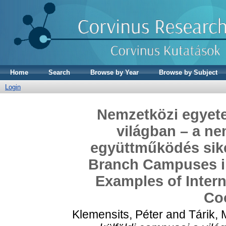
Home
Search
Browse by Year
Browse by Subject
Login
Nemzetközi egyete
világban – a ne
együttműködés siker
Branch Campuses in
Examples of Intern
Co
Klemensits, Péter
and
Tárik,