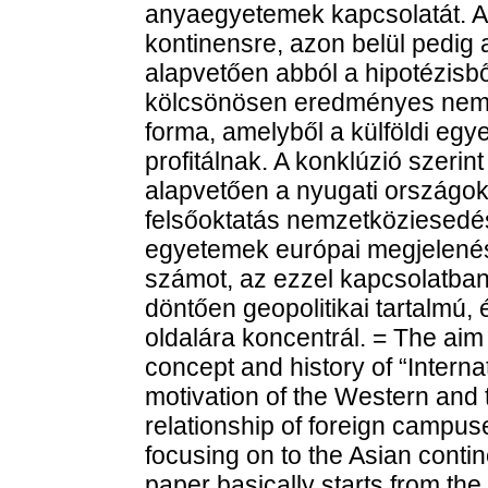
anyaegyetemek kapcsolatát. A 
kontinensre, azon belül pedig 
alapvetően abból a hipotézisbő
kölcsönösen eredményes nemze
forma, amelyből a külföldi eg
profitálnak. A konklúzió szerin
alapvetően a nyugati országok 
felsőoktatás nemzetköziesedé
egyetemek európai megjelené
számot, az ezzel kapcsolatban
döntően geopolitikai tartalmú,
oldalára koncentrál. = The aim o
concept and history of “Intern
motivation of the Western and t
relationship of foreign campuse
focusing on to the Asian contin
paper basically starts from th