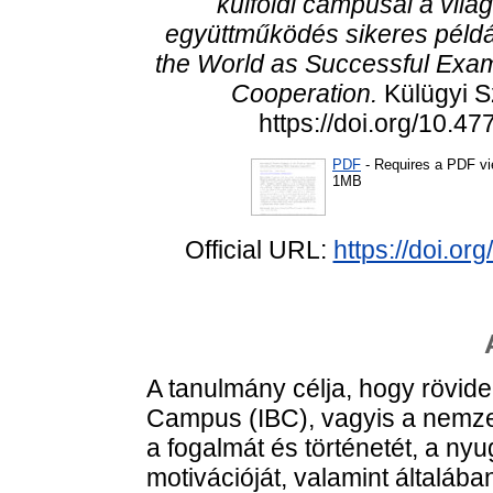
külföldi campusai a vilá
együttműködés sikeres példá
the World as Successful Examp
Cooperation.
Külügyi S
https://doi.org/10.4
PDF
- Requires a PDF v
1MB
Official URL:
https://doi.o
A tanulmány célja, hogy rövid
Campus (IBC), vagyis a nemze
a fogalmát és történetét, a nyu
motivációját, valamint általáb