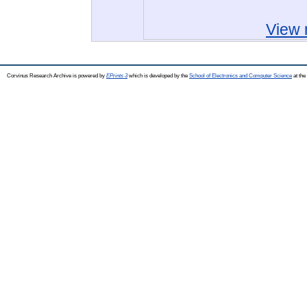
View 
Corvinus Research Archive is powered by
EPrints 3
which is developed by the
School of Electronics and Computer Science
at the