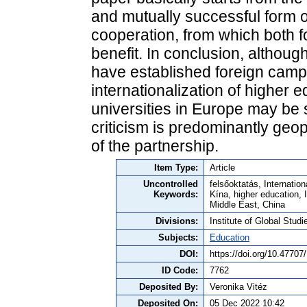
and mutually successful form o
cooperation, from which both f
benefit. In conclusion, althoug
have established foreign camp
internationalization of higher
universities in Europe may be 
criticism is predominantly geop
of the partnership.
Item Type:
Article
Uncontrolled
felsőoktatás, Internati
Keywords:
Kína, higher education, 
Middle East, China
Divisions:
Institute of Global Studi
Subjects:
Education
DOI:
https://doi.org/10.4770
ID Code:
7762
Deposited By:
Veronika Vitéz
Deposited On:
05 Dec 2022 10:42