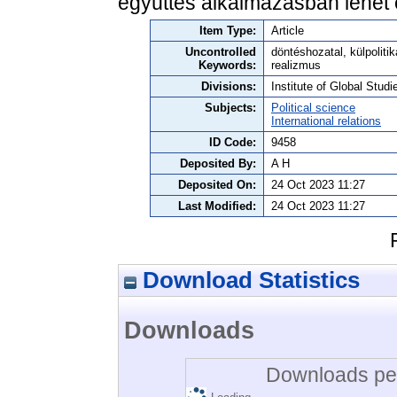
együttes alkalmazásban lehet
Item Type:
Article
Uncontrolled
döntéshozatal, külpolit
Keywords:
realizmus
Divisions:
Institute of Global Studi
Subjects:
Political science
International relations
ID Code:
9458
Deposited By:
A H
Deposited On:
24 Oct 2023 11:27
Last Modified:
24 Oct 2023 11:27
Download Statistics
Downloads
Downloads per