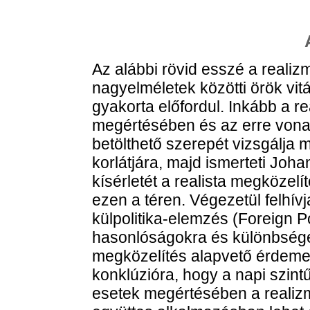
Az alábbi rövid esszé a reali
nagyelméletek közötti örök vit
gyakorta előfordul. Inkább a r
megértésében és az erre vona
betölthető szerepét vizsgálja 
korlátjára, majd ismerteti Joh
kísérletét a realista megköze
ezen a téren. Végezetül felhívj
külpolitika-elemzés (Foreign Po
hasonlóságokra és különbségek
megközelítés alapvető érdemei
konklúzióra, hogy a napi szin
esetek megértésében a realiz