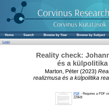
Home
Search
Browse by Year
Browse by Subject
Login
Reality check: Johan
és a külpolitik
Marton, Péter
(2023)
Real
realizmusa és a külpolitika re
PDF
- Requires a PDF v
229kB