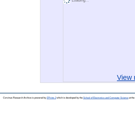
Loading...
View 
Corvinus Research Archive is powered by
EPrints 3
which is developed by the
School of Electronics and Computer Science
at the