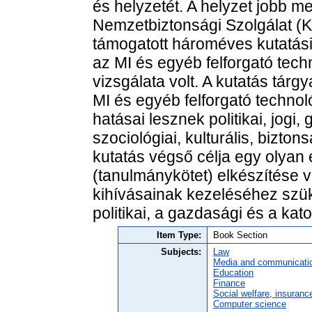
és helyzetét. A helyzet jobb 
Nemzetbiztonsági Szolgálat (KN
támogatott hároméves kutatási
az MI és egyéb felforgató tech
vizsgálata volt. A kutatás tár
MI és egyéb felforgató technol
hatásai lesznek politikai, jogi,
szociológiai, kulturális, bizton
kutatás végső célja egy olya
(tanulmánykötet) elkészítése vo
kihívásainak kezeléséhez szük
politikai, a gazdasági és a ka
Item Type:
Book Section
Subjects:
Law
Media and communicati
Education
Finance
Social welfare, insuranc
Computer science