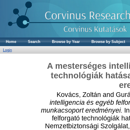
Home
Search
Browse by Year
Browse by Subject
Login
A mesterséges intell
technológiák hatás
er
Kovács, Zoltán
and
Gurá
intelligencia és egyéb felf
munkacsoport eredményei.
In
felforgató technológiák ha
Nemzetbiztonsági Szolgálat,