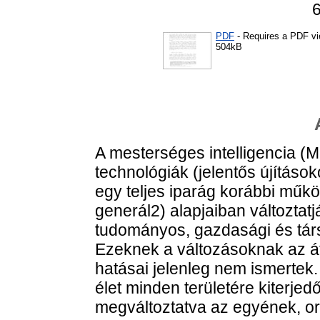
PDF
- Requires a PDF v
504kB
A mesterséges intelligencia (MI
technológiák (jelentős újításo
egy teljes iparág korábbi műk
generál2) alapjaiban változtatj
tudományos, gazdasági és tár
Ezeknek a változásoknak az á
hatásai jelenleg nem ismertek.
élet minden területére kiterje
megváltoztatva az egyének, o