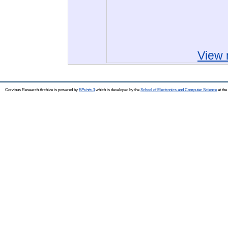
View 
Corvinus Research Archive is powered by
EPrints 3
which is developed by the
School of Electronics and Computer Science
at the