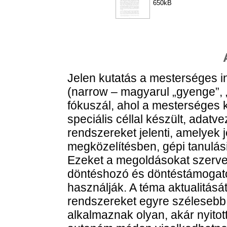
650kB
Jelen kutatás a mesterséges i
(narrow – magyarul „gyenge”, „
fókuszál, ahol a mesterséges k
speciális céllal készült, adatve
rendszereket jelenti, amelyek 
megközelítésben, gépi tanulás
Ezeket a megoldásokat szerve
döntéshozó és döntéstámogató,
használják. A téma aktualitását
rendszereket egyre széleseb
alkalmaznak olyan, akár nyitot