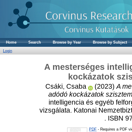
Home
Search
Browse by Year
Browse by Subject
Login
A mesterséges intelli
kockázatok szis
Csáki, Csaba
(2023)
A mes
adódó kockázatok szisztema
intelligencia és egyéb felf
vizsgálata. Katonai Nemzetbiz
. ISBN 9
PDF
- Requires a PDF v