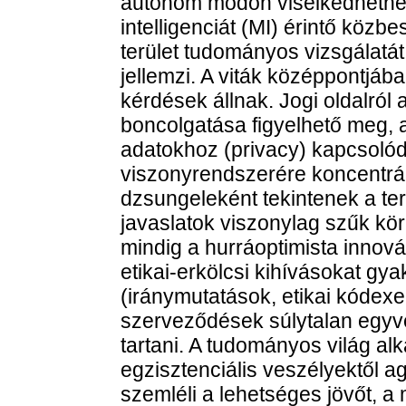
autonóm módon viselkedhetne
intelligenciát (MI) érintő közb
terület tudományos vizsgálatát
jellemzi. A viták középpontjáb
kérdések állnak. Jogi oldalról
boncolgatása figyelhető meg,
adatokhoz (privacy) kapcsoló
viszonyrendszerére koncentrál
dzsungeleként tekintenek a te
javaslatok viszonylag szűk k
mindig a hurráoptimista innovác
etikai-erkölcsi kihívásokat gy
(iránymutatások, etikai kódexek
szerveződések súlytalan egy
tartani. A tudományos világ a
egzisztenciális veszélyektől 
szemléli a lehetséges jövőt, a