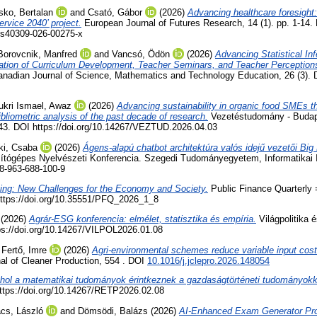
ko, Bertalan
and
Csató, Gábor
(2026)
Advancing healthcare foresight:
rvice 2040’ project.
European Journal of Futures Research, 14 (1). pp. 1-14.
6/s40309-026-00275-x
Borovcnik, Manfred
and
Vancsó, Ödön
(2026)
Advancing Statistical In
tion of Curriculum Development, Teacher Seminars, and Teacher Perceptions
nadian Journal of Science, Mathematics and Technology Education, 26 (3).
ukri Ismael, Awaz
(2026)
Advancing sustainability in organic food SMEs t
bliometric analysis of the past decade of research.
Vezetéstudomány - Buda
-43. DOI https://doi.org/10.14267/VEZTUD.2026.04.03
ki, Csaba
(2026)
Ágens-alapú chatbot architektúra valós idejű vezetői Bi
ítógépes Nyelvészeti Konferencia. Szegedi Tudományegyetem, Informatikai In
78-963-688-100-9
ing: New Challenges for the Economy and Society.
Public Finance Quarterly
 https://doi.org/10.35551/PFQ_2026_1_8
(2026)
Agrár-ESG konferencia: elmélet, statisztika és empíria.
Világpolitika 
tps://doi.org/10.14267/VILPOL2026.01.08
d
Fertő, Imre
(2026)
Agri-environmental schemes reduce variable input cost
al of Cleaner Production, 554 . DOI
10.1016/j.jclepro.2026.148054
hol a matematikai tudományok érintkeznek a gazdaságtörténeti tudományokk
https://doi.org/10.14267/RETP2026.02.08
cs, László
and
Dömsödi, Balázs
(2026)
AI-Enhanced Exam Generator Pr