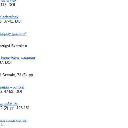
e és annak
-117. DOI
 adatainak
p. 37-41. DOI
duopoly game of
zügyi Szemle =
k kapacitása, valamint
37. DOI
Szemle, 73 (5). pp.
ritás – kritikai
pp. 47-53. DOI
sa: adók és
 (2). pp. 126-151.
kai hasznosítási
.4