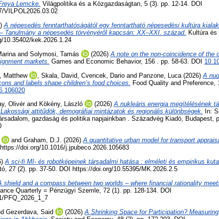
 Freya Lemcke.
Világpolitika és a Közgazdaságtan, 5 (3). pp. 12-14. DOI
267/VILPOL2026.03.02
6)
A népesedés fenntarthatóságától egy fenntartható népesedési kultúra kialakít
 – Tanulmány a népesedés törvényéről kapcsán: XX–XXI. század.
Kultúra és 
rg/10.35402/kek.2026.1.24
arina
and
Solymosi, Tamás
(2026)
A note on the non-coincidence of the 
signment markets.
Games and Economic Behavior, 156 . pp. 58-63. DOI
10.1
, Matthew
,
Skala, David
,
Cvencek, Dario
and
Panzone, Luca
(2026)
A nud
cons and labels shape children’s food choices.
Food Quality and Preference, 
26.106020
ay, Olivér
and
Kökény, László
(2026)
A nukleáris energia megítélésének t
akossági attitűdök, demográfiai mintázatok és regionális különbségek.
In: S
 társadalom, gazdaság és politika napjainkban . Századvég Kiadó, Budapest, 
0
and
Graham, D.J.
(2026)
A quantitative urban model for transport appraisa
ttps://doi.org/10.1016/j.jpubeco.2026.105683
6)
A sci-fi MI- és robotképeinek társadalmi hatása : elméleti és empirikus kut
ó, 27 (2). pp. 37-50. DOI https://doi.org/10.55395/MK.2026.2.5
A shield and a compass between two worlds – where financial rationality meets
ance Quarterly = Pénzügyi Szemle, 72 (1). pp. 128-134. DOI
551/PFQ_2026_1_7
nd
Gezerdava, Said
(2026)
A Shrinking Space for Participation? Measuring 