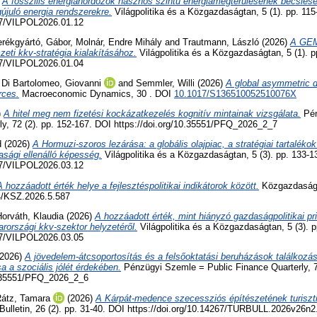
)
A fosszilis energiahordozók hasznos szintű energiamegtérülésének becslés
juló energia rendszerekre.
Világpolitika és a Közgazdaságtan, 5 (1). pp. 115
267/VILPOL2026.01.12
rékgyártó, Gábor
,
Molnár, Endre Mihály
and
Trautmann, László
(2026)
A GEM
eti kkv-stratégia kialakításához.
Világpolitika és a Közgazdaságtan, 5 (1). p
267/VILPOL2026.01.04
,
Di Bartolomeo, Giovanni
and
Semmler, Willi
(2026)
A global asymmetric 
rces.
Macroeconomic Dynamics, 30 . DOI
10.1017/S136510052510076X
)
A hitel meg nem fizetési kockázatkezelés kognitív mintainak vizsgálata.
Pén
ly, 72 (2). pp. 152-167. DOI https://doi.org/10.35551/PFQ_2026_2_7
d
(2026)
A Hormuzi-szoros lezárása: a globális olajpiac, a stratégiai tartaléko
asági ellenálló képesség.
Világpolitika és a Közgazdaságtan, 5 (3). pp. 133-1
267/VILPOL2026.03.12
A hozzáadott érték helye a fejlesztéspolitikai indikátorok között.
Közgazdasági 
4/KSZ.2026.5.587
orváth, Klaudia
(2026)
A hozzáadott érték, mint hiányzó gazdaságpolitikai prio
országi kkv-szektor helyzetéről.
Világpolitika és a Közgazdaságtan, 5 (3). 
267/VILPOL2026.03.05
2026)
A jövedelem-átcsoportosítás és a felsőoktatási beruházások találkozá
a a szociális jólét érdekében.
Pénzügyi Szemle = Public Finance Quarterly, 72
0.35551/PFQ_2026_2_6
átz, Tamara
(2026)
A Kárpát-medence szecessziós építészetének turiszti
ulletin, 26 (2). pp. 31-40. DOI https://doi.org/10.14267/TURBULL.2026v26n2