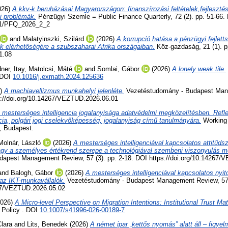
026)
A kkv-k beruházásai Magyarországon: finanszírozási feltételek,fejleszté
si problémák.
Pénzügyi Szemle = Public Finance Quarterly, 72 (2). pp. 51-66.
551/PFQ_2026_2_2
and
Malatyinszki, Szilárd
(2026)
A korrupció hatása a pénzügyi fejlet
k elérhetőségére a szubszaharai Afrika országaiban.
Köz-gazdaság, 21 (1). p
1.08
ner, Itay
,
Matolcsi, Máté
and
Somlai, Gábor
(2026)
A lonely weak tile.
 DOI
10.1016/j.exmath.2024.125636
6)
A machiavellizmus munkahelyi jelenléte.
Vezetéstudomány - Budapest Man
ps://doi.org/10.14267/VEZTUD.2026.06.01
 mesterséges intelligencia jogalanyisága adatvédelmi megközelítésben. Refle
cia, polgári jogi cselekvőképesség, jogalanyiság című tanulmányára.
Working 
, Budapest.
Molnár, László
(2026)
A mesterséges intelligenciával kapcsolatos attitű
y a személyes értékrend szerepe a technológiával szembeni viszonyulás 
apest Management Review, 57 (3). pp. 2-18. DOI https://doi.org/10.14267/
and
Balogh, Gábor
(2026)
A mesterséges intelligenciával kapcsolatos nyit
az IKT-munkavállalók.
Vezetéstudomány - Budapest Management Review, 57 (
267/VEZTUD.2026.05.02
026)
A Micro-level Perspective on Migration Intentions: Institutional Trust Mat
 Policy . DOI
10.1007/s41996-026-00189-7
lara
and
Lits, Benedek
(2026)
A német ipar „kettős nyomás” alatt áll – figye