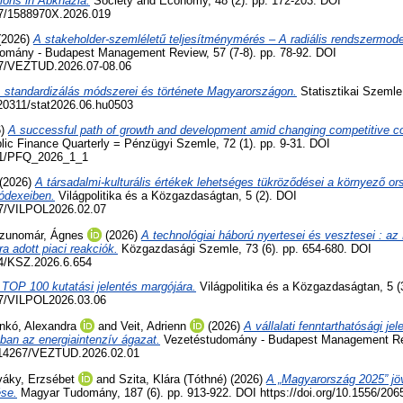
tions in Abkhazia.
Society and Economy, 48 (2). pp. 172-203. DOI
267/1588970X.2026.019
(2026)
A stakeholder-szemléletű teljesítménymérés – A radiális rendszermode
mány - Budapest Management Review, 57 (7-8). pp. 78-92. DOI
267/VEZTUD.2026.07-08.06
 standardizálás módszerei és története Magyarországon.
Statisztikai Szemle,
.20311/stat2026.06.hu0503
6)
A successful path of growth and development amid changing competitive con
ic Finance Quarterly = Pénzügyi Szemle, 72 (1). pp. 9-31. DOI
551/PFQ_2026_1_1
(2026)
A társadalmi-kulturális értékek lehetséges tükröződései a környező o
kódexeiben.
Világpolitika és a Közgazdaságtan, 5 (2). DOI
267/VILPOL2026.02.07
zunomár, Ágnes
(2026)
A technológiai háború nyertesei és vesztesei : a
ára adott piaci reakciók.
Közgazdasági Szemle, 73 (6). pp. 654-680. DOI
14/KSZ.2026.6.654
 TOP 100 kutatási jelentés margójára.
Világpolitika és a Közgazdaságtan, 5 (
267/VILPOL2026.03.06
nkó, Alexandra
and
Veit, Adrienn
(2026)
A vállalati fenntarthatósági je
ban az energiaintenzív ágazat.
Vezetéstudomány - Budapest Management Revi
0.14267/VEZTUD.2026.02.01
áky, Erzsébet
and
Szita, Klára (Tóthné)
(2026)
A „Magyarország 2025” jö
ése.
Magyar Tudomány, 187 (6). pp. 913-922. DOI https://doi.org/10.1556/206