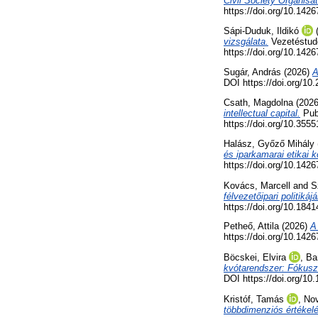
Civil Society Organisa
https://doi.org/10.14
Sápi-Duduk, Ildikó
vizsgálata.
Vezetéstudo
https://doi.org/10.14
Sugár, András
(2026)
A
DOI https://doi.org/10
Csath, Magdolna
(202
intellectual capital.
Publ
https://doi.org/10.35
Halász, Győző Mihály
és iparkamarai etikai 
https://doi.org/10.14
Kovács, Marcell
and
S
félvezetőipari politikáj
https://doi.org/10.184
Petheő, Attila
(2026)
A
https://doi.org/10.14
Böcskei, Elvira
,
Ba
kvótarendszer: Fókusz
DOI https://doi.org/1
Kristóf, Tamás
,
Nov
többdimenziós értékel