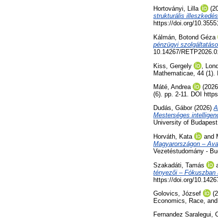
Hortoványi, Lilla
(2
strukturális illeszkedé
https://doi.org/10.35
Kálmán, Botond Géza
pénzügyi szolgáltatáso
10.14267/RETP2026.0
Kiss, Gergely
,
Lond
Mathematicae, 44 (1).
Máté, Andrea
(202
(6). pp. 2-11. DOI htt
Dudás, Gábor
(2026)
A
Mesterséges intelligen
University of Budapest
Horváth, Kata
and
Magyarországon – Avag
Vezetéstudomány - Bud
Szakadáti, Tamás
tényezői – Fókuszban 
https://doi.org/10.14
Golovics, József
(2
Economics, Race, and
Fernandez Saralegui, C