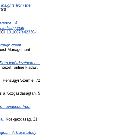
 insights from the
 DOI
ference : A
 in Hungarian
 DOI
10.1007/s42330-
hrough green
pest Management
g Data lekérdezésekhez.
tézet, online kiadás,
 = Pénzügyi Szemle, 72
és a Közgazdaságtan, 5
s : evidence from
al.
Köz-gazdaság, 21
ogram: A Case Study