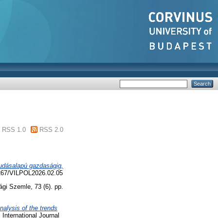
RSS 1.0
RSS 2.0
tudásalapú gazdaságig,
14267/VILPOL2026.02.05
i Szemle, 73 (6). pp.
nalysis of the trends
 International Journal