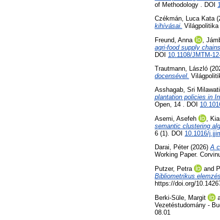
of Methodology . DOI
Czékmán, Luca Kata
(
kihívásai.
Világpolitik
Freund, Anna
,
Jámb
agri-food supply chains
DOI
10.1108/JMTM-12
Trautmann, László
(20
docensével.
Világpolit
Asshagab, Sri Milawati
plantation policies in 
Open, 14 . DOI
10.101
Asemi, Asefeh
,
Kia
semantic clustering al
6 (1). DOI
10.1016/j.jj
Darai, Péter
(2026)
A c
Working Paper. Corvin
Putzer, Petra
and
P
Bibliometrikus elemzés
https://doi.org/10.14
Berki-Süle, Margit
Vezetéstudomány - Bud
08.01