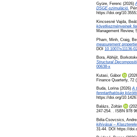
Gyüre, Ferenc
(2026)
DSGE-szimuláció.
Pénz
https://doi.org/10.35
Kincsesné Vajda, Beát
következményeinek fel
Management Review, 57
Pham, Minh
,
Craig, B
measurement propertie
DOI
10.1007/s11136-0
Bora, Abhijit
,
Borkotoke
Structural Decompositi
00638-x
Kutasi, Gábor
(202
Finance Quarterly, 72 
Buda, Lorina
(2026)
A 
fenntarthatóság közötti
https://doi.org/10.14
Balázs, Zoltán
(20
247-254. . ISBN 978 9
Béla-Csovcsics, Andre
kihívásai – Klaszterel
31-44. DOI https://do