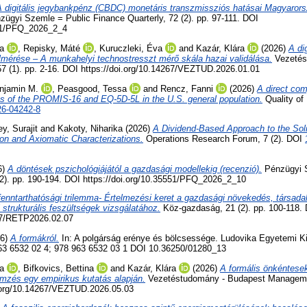
A digitális jegybankpénz (CBDC) monetáris transzmissziós hatásai Magyarors
ügyi Szemle = Public Finance Quarterly, 72 (2). pp. 97-111. DOI
551/PFQ_2026_2_4
a
,
Repisky, Máté
,
Kuruczleki, Éva
and
Kazár, Klára
(2026)
A dig
mérése – A munkahelyi technostresszt mérő skála hazai validálása.
Vezetés
 (1). pp. 2-16. DOI https://doi.org/10.14267/VEZTUD.2026.01.01
enjamin M.
,
Peasgood, Tessa
and
Rencz, Fanni
(2026)
A direct com
s of the PROMIS-16 and EQ-5D-5L in the U.S. general population.
Quality of 
26-04242-8
y, Surajit
and
Kakoty, Niharika
(2026)
A Dividend-Based Approach to the Soli
on and Axiomatic Characterizations.
Operations Research Forum, 7 (2). DOI
6)
A döntések pszichológiájától a gazdasági modellekig (recenzió).
Pénzügyi S
(2). pp. 190-194. DOI https://doi.org/10.35551/PFQ_2026_2_10
fenntarthatósági trilemma- Értelmezési keret a gazdasági növekedés, társadalm
 strukturális feszültségek vizsgálatához.
Köz-gazdaság, 21 (2). pp. 100-118.
267/RETP2026.02.07
26)
A formákról.
In: A polgárság erénye és bölcsessége. Ludovika Egyetemi K
63 6532 02 4; 978 963 6532 03 1 DOI 10.36250/01280_13
a
,
Bifkovics, Bettina
and
Kazár, Klára
(2026)
A formális önkéntese
emzés egy empirikus kutatás alapján.
Vezetéstudomány - Budapest Managemen
i.org/10.14267/VEZTUD.2026.05.03