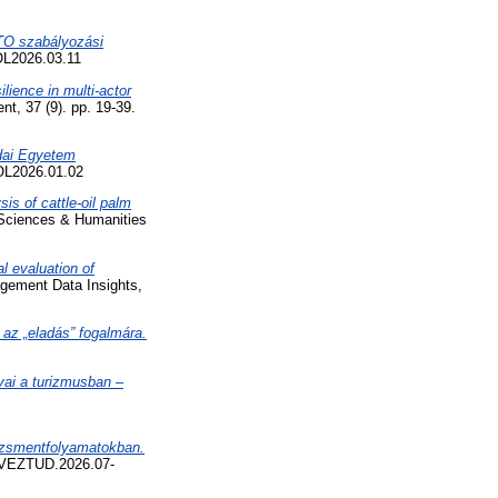
WTO szabályozási
POL2026.03.11
ilience in multi-actor
, 37 (9). pp. 19-39.
udai Egyetem
POL2026.01.02
is of cattle-oil palm
Sciences & Humanities
l evaluation of
agement Data Insights,
 az „eladás” fogalmára.
vai a turizmusban –
dzsmentfolyamatokban.
7/VEZTUD.2026.07-