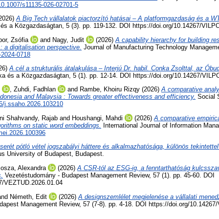
10.1007/s11135-026-02701-5
2026)
A Big Tech vállalatok piactorzító hatásai – A platformgazdaság és a 
a és a Közgazdaságtan, 5 (3). pp. 119-132. DOI https://doi.org/10.14267/VIL
or, Zsófia
and
Nagy, Judit
(2026)
A capability hierarchy for building res
: a digitalisation perspective.
Journal of Manufacturing Technology Management
-2024-0718
26)
A cél a strukturális átalakulása – Interjú Dr. habil. Conka Zsolttal, az Ób
ika és a Közgazdaságtan, 5 (1). pp. 12-14. DOI https://doi.org/10.14267/VIL
,
Zuhdi, Fadhlan
and
Rambe, Khoiru Rizqy
(2026)
A comparative analys
Indonesia and Malaysia : Towards greater effectiveness and efficiency.
Social 
6/j.ssaho.2026.103210
ni Shahvandy, Rajab
and
Houshangi, Mahdi
(2026)
A comparative empirica
gorithms on static word embeddings.
International Journal of Information Man
imei.2026.100396
serét pótló vétel jogszabályi háttere és alkalmazhatósága, különös tekintettel
us University of Budapest, Budapest.
osza, Alexandra
(2026)
A CSR-tól az ESG-ig, a fenntarthatóság kulcssza
.
Vezetéstudomány - Budapest Management Review, 57 (1). pp. 45-60. DOI
267/VEZTUD.2026.01.04
and
Németh, Edit
(2026)
A designszemlélet megjelenése a vállalati mene
apest Management Review, 57 (7-8). pp. 4-18. DOI https://doi.org/10.1426