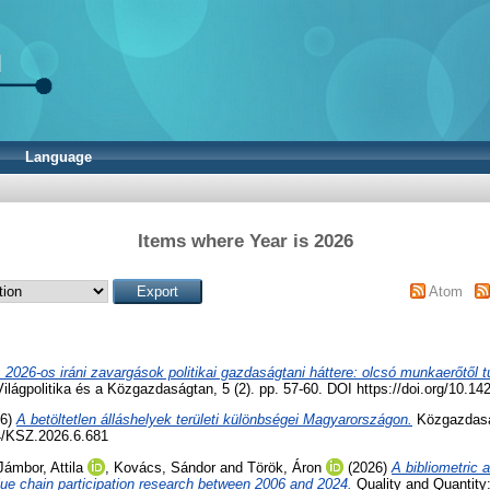
Language
Items where Year is 2026
Atom
 2026-os iráni zavargások politikai gazdaságtani háttere: olcsó munkaerőtől 
ilágpolitika és a Közgazdaságtan, 5 (2). pp. 57-60. DOI https://doi.org/10.
26)
A betöltetlen álláshelyek területi különbségei Magyarországon.
Közgazdaság
4/KSZ.2026.6.681
Jámbor, Attila
,
Kovács, Sándor
and
Török, Áron
(2026)
A bibliometric a
alue chain participation research between 2006 and 2024.
Quality and Quantity: