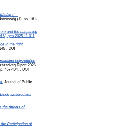
ásáig II. :
közösség (1). pp. 181-
core and the bargaining
016/j.geb.2025.11.011
ge in the right
145 . DOI
ársadalmi helyzetképe
zázadvég Riport 2026.
pp. 467-484. . DOI
l.
Journal of Public
atások szakirodalmi
 the threats of
the Participation of