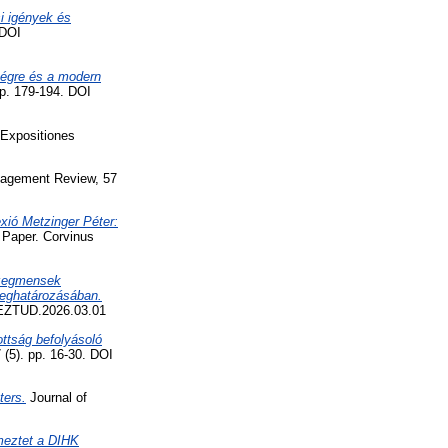
si igények és
 DOI
tségre és a modern
p. 179-194. DOI
Expositiones
agement Review, 57
xió Metzinger Péter:
Paper. Corvinus
dszegmensek
meghatározásában.
VEZTUD.2026.03.01
ottság befolyásoló
5). pp. 16-30. DOI
ters.
Journal of
lmeztet a DIHK