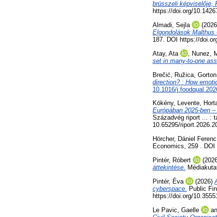
brüsszeli képviselője,
https://doi.org/10.14
Almadi, Sejla
(202
Elgondolások Malthus
187. DOI https://doi.o
Atay, Ata
,
Nunez, M
set in many-to-one as
Brečić, Ružica
,
Gorton
direction? : How emoti
10.1016/j.foodqual.20
Kökény, Levente
,
Hort
Európában 2025-ben – L
Századvég riport ... :
10.65295/riport.2026.2
Hörcher, Dániel Ferenc
Economics, 259 . DOI h
Pintér, Róbert
(202
áttekintése.
Médiakutat
Pintér, Éva
(2026)
cyberspace.
Public Fin
https://doi.org/10.35
Le Pavic, Gaelle
a