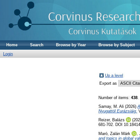
Home
Search
Browse by Year
Browse by Subject
Login
Up a level
Export as
Number of items:
438
.
Samay, M. Ali
(2026)
A
Nyugattól Eurázsiáig.
V
Reizer, Balázs
(20
681-702. DOI 10.1841
Maró, Zalán Márk
,
and topics in global v