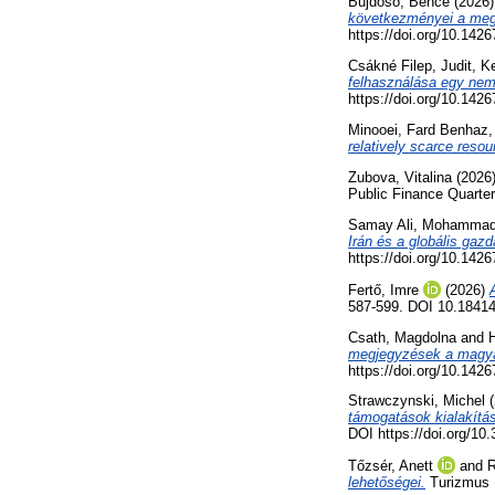
Bujdosó, Bence
(2026
következményei a megú
https://doi.org/10.14
Csákné Filep, Judit
,
Ke
felhasználása egy nemz
https://doi.org/10.14
Minooei, Fard Benhaz
relatively scarce resou
Zubova, Vitalina
(2026
Public Finance Quarter
Samay Ali, Mohamma
Irán és a globális gazd
https://doi.org/10.14
Fertő, Imre
(2026)
587-599. DOI 10.1841
Csath, Magdolna
and
H
megjegyzések a magyar
https://doi.org/10.14
Strawczynski, Michel
(
támogatások kialakítás
DOI https://doi.org/1
Tőzsér, Anett
and
R
lehetőségei.
Turizmus B