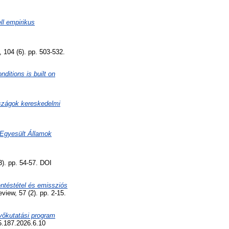
ll empirikus
 104 (6). pp. 503-532.
ditions is built on
rszágok kereskedelmi
z Egyesült Államok
3). pp. 54-57. DOI
lentéstétel és emissziós
ew, 57 (2). pp. 2-15.
vőkutatási program
5.187.2026.6.10