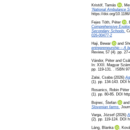
Kristóf, Tamás
,
Mes
‘National Ambulance Se
https://doi.org/10.118
Fejes Tóth, Péter
,
Comprehensive Explora
Secondary Schools.
Ca
026-00477-2
Haji, Bewar
and
Sh
entrepreneurship – A bi
Review, 57 (4). pp. 27
Vándor, Péter
and
Csá
In: XXII. Magyar Szám
pp. 119-131. . ISBN 9
Zalai, Csaba
(2026)
Ag
(1). pp. 134-143. DOI
Rosanics, Robin Péter
(1). pp. 80-85. DOI ht
Bojnec, Štefan
an
Slovenian farms.
Journ
Varga, József
(2026)
A
(2). pp. 119-124. DOI 
Láng, Blanka
,
Ková